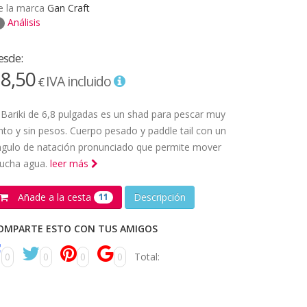
e la marca
Gan Craft
Análisis
esde:
8,50
IVA incluido
€
 Bariki de 6,8 pulgadas es un shad para pescar muy
nto y sin pesos. Cuerpo pesado y paddle tail con un
ngulo de natación pronunciado que permite mover
ucha agua.
leer más
Añade a la cesta
Descripción
11
OMPARTE ESTO CON TUS AMIGOS
0
0
0
0
Total: