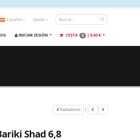
Español
Ayuda
LOG
INICIAR SESIÓN
CESTA
|
0,00 €
0
|
Nadadores
ariki Shad 6,8