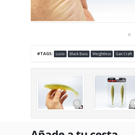
#TAGS:
Lucio
Black Bass
Weightless
Gan Craft
Añade a tu cesta