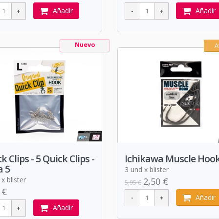
Añadir
Añadir
Nuevo
A
k Clips - 5 Quick Clips -
Ichikawa Muscle Hook
a 5
3 und x blister
x blister
2,50 €
5,95 €
 €
Añadir
Añadir