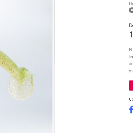
D
0
D
1
El
le
á
m
C