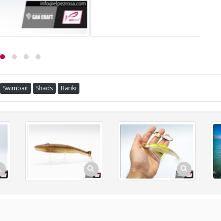
Swimbait
Shads
Bariki