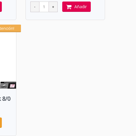
Añadir
tención!
 8/0