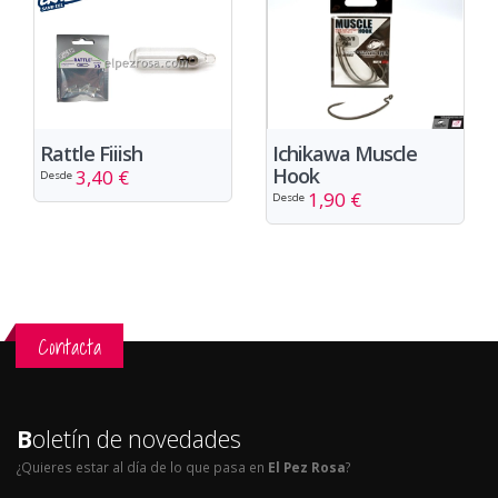
Rattle Fiiish
Ichikawa Muscle
Hook
3,40 €
Desde
1,90 €
Desde
Contacta
B
oletín de novedades
¿Quieres estar al día de lo que pasa en
El Pez Rosa
?