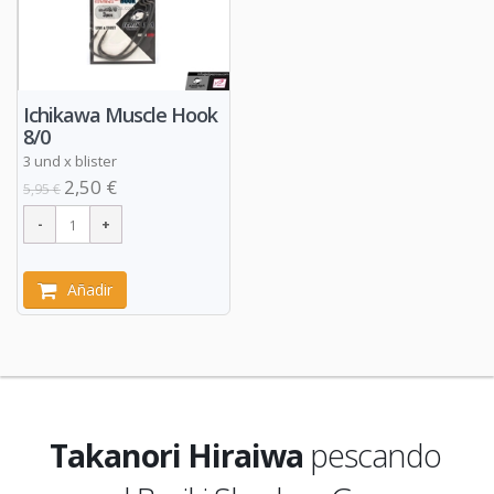
Ichikawa Muscle Hook
8/0
3 und x blister
2,50 €
5,95 €
Añadir
Takanori Hiraiwa
pescando