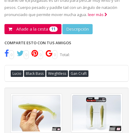
El Bariki de 6,8 pulgadas es un shad para pescar muy lento y sin
pesos. Cuerpo pesado y paddle tail con un ángulo de natación
pronunciado que permite mover mucha agua.
leer más
Añade a la cesta
Descripción
11
COMPARTE ESTO CON TUS AMIGOS
0
0
0
0
Total:
Lucio
Black Bass
Weightless
Gan Craft