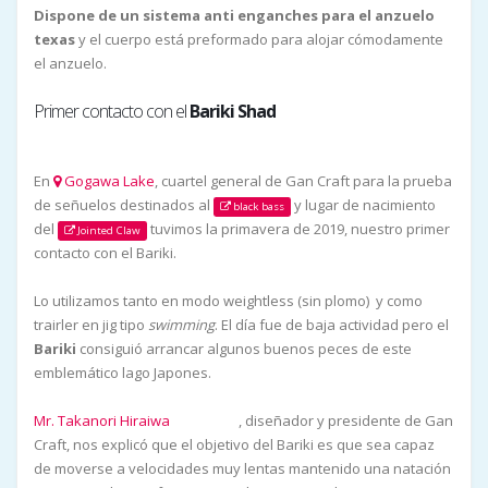
Dispone de un sistema anti enganches para el anzuelo
texas
y el cuerpo está preformado para alojar cómodamente
el anzuelo.
Primer contacto con el
Bariki Shad
En
Gogawa Lake
, cuartel general de Gan Craft para la prueba
de señuelos destinados al
y lugar de nacimiento
black bass
del
tuvimos la primavera de 2019, nuestro primer
Jointed Claw
contacto con el Bariki.
Lo utilizamos tanto en modo weightless (sin plomo) y como
trairler en jig tipo
swimming
. El día fue de baja actividad pero el
Bariki
consiguió arrancar algunos buenos peces de este
emblemático lago Japones.
Mr. Takanori Hiraiwa
, diseñador y presidente de Gan
instagram
Craft, nos explicó que el objetivo del Bariki es que sea capaz
de moverse a velocidades muy lentas mantenido una natación