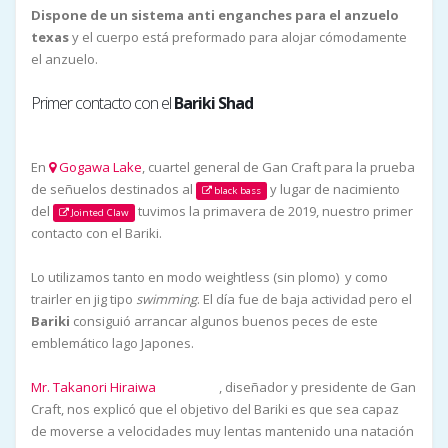
Dispone de un sistema anti enganches para el anzuelo
texas
y el cuerpo está preformado para alojar cómodamente
el anzuelo.
Primer contacto con el
Bariki Shad
En
Gogawa Lake
, cuartel general de Gan Craft para la prueba
de señuelos destinados al
y lugar de nacimiento
black bass
del
tuvimos la primavera de 2019, nuestro primer
Jointed Claw
contacto con el Bariki.
Lo utilizamos tanto en modo weightless (sin plomo) y como
trairler en jig tipo
swimming
. El día fue de baja actividad pero el
Bariki
consiguió arrancar algunos buenos peces de este
emblemático lago Japones.
Mr. Takanori Hiraiwa
, diseñador y presidente de Gan
instagram
Craft, nos explicó que el objetivo del Bariki es que sea capaz
de moverse a velocidades muy lentas mantenido una natación