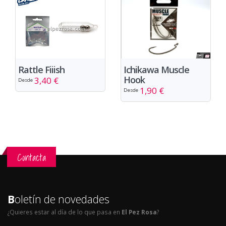
Rattle Fiiish
Ichikawa Muscle
Hook
3,40 €
Desde
1,90 €
Desde
Contacta
B
oletín de novedades
¿Quieres estar al día de lo que pasa en
El Pez Rosa
?