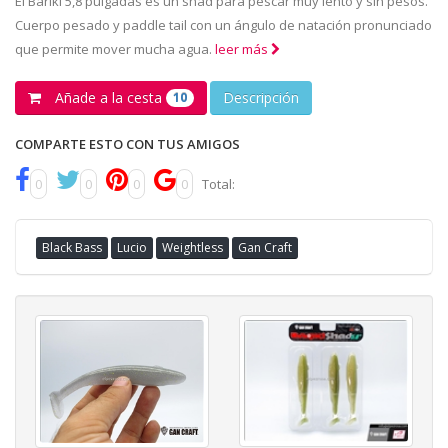
El Bariki 5,8 pulgadas es un shad para pescar muy lento y sin pesos.
Cuerpo pesado y paddle tail con un ángulo de natación pronunciado
que permite mover mucha agua.
leer más
Añade a la cesta
Descripción
10
COMPARTE ESTO CON TUS AMIGOS
0
0
0
0
Total:
Black Bass
Lucio
Weightless
Gan Craft