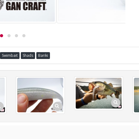
Swimbait
Shads
Bariki