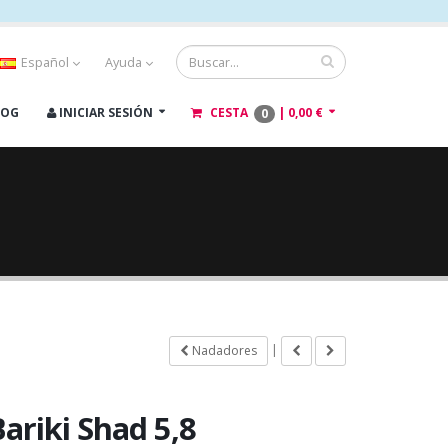
Español
Ayuda
LOG
INICIAR SESIÓN
CESTA
|
0,00 €
0
|
Nadadores
ariki Shad 5,8