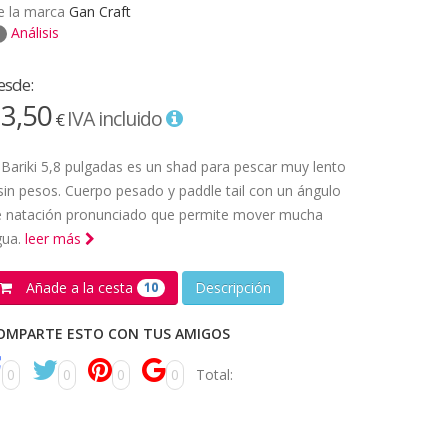
e la marca
Gan Craft
Análisis
esde:
3,50
IVA incluido
€
 Bariki 5,8 pulgadas es un shad para pescar muy lento
sin pesos. Cuerpo pesado y paddle tail con un ángulo
e natación pronunciado que permite mover mucha
gua.
leer más
Añade a la cesta
Descripción
10
OMPARTE ESTO CON TUS AMIGOS
0
0
0
0
Total: