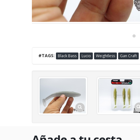
#TAGS:
Black Bass
Lucio
Weightless
Gan Craft
Añade a tu cesta