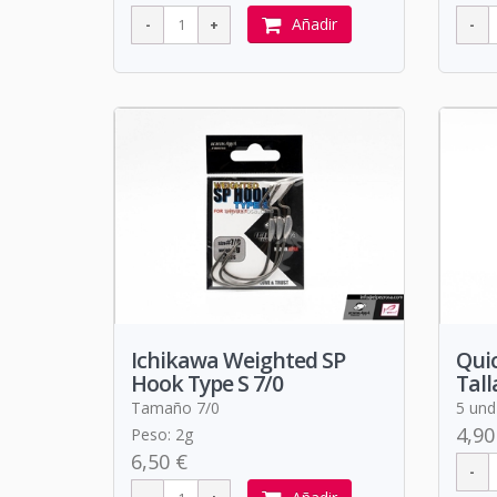
Añadir
Ichikawa Weighted SP
Quic
Hook Type S 7/0
Tall
Tamaño 7/0
5 und 
4,90
Peso: 2g
6,50 €