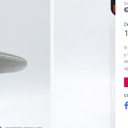
D
0
D
1
El
y 
d
a
C