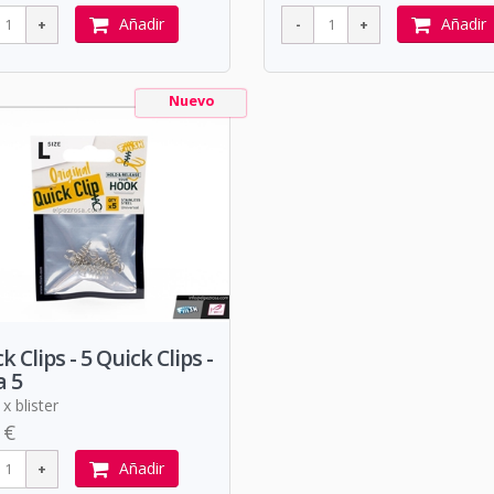
Añadir
Añadir
Nuevo
k Clips - 5 Quick Clips -
a 5
x blister
 €
Añadir