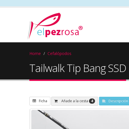
Home
Cefalópodos
Tailwalk Tip Bang SSD
4
Añade a la cesta
Ficha
Descripción