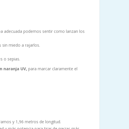
nea adecuada podemos sentir como lanzan los
sin miedo a rajarlos.
s o sepias.
n naranja UV,
para marcar claramente el
gramos y 1,96 metros de longitud.
d y más potencia para tirar de piezas más