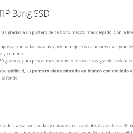
 TIP Bang SSD
ras gracias a un puntero de carbono macizo más delgado. Con la lí
apreciar mejor las picadas y pelear mejor los calamares más grandes 
o y cómodo.
60 gramos, para pescar más profundo o buscar los grandes calamare
 sensibilidad, su
puntero viene pintado en blanco con anillado e
 al fondo.
e todos, auna sensibilidad y dulzura en el combate. Acción hasta 40 
 para pescar más profundo o piezas más grandes, mucha sensibilida