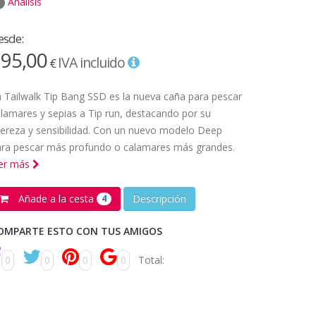
Análisis
esde:
95,00
IVA incluido
€
 Tailwalk Tip Bang SSD es la nueva caña para pescar
lamares y sepias a Tip run, destacando por su
gereza y sensibilidad. Con un nuevo modelo Deep
ara pescar más profundo o calamares más grandes.
eer más
Añade a la cesta
Descripción
4
OMPARTE ESTO CON TUS AMIGOS
0
0
0
0
Total: