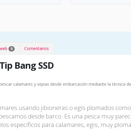
s web
Comentarios
0
 Tip Bang SSD
pescar calamares y sepias desde embarcación mediante la técnica de
alamares usando jibioneras o egis plomados como
 pescamos desde barco. Es una pesca muy parecid
os específicos para calamares, egis, muy plom