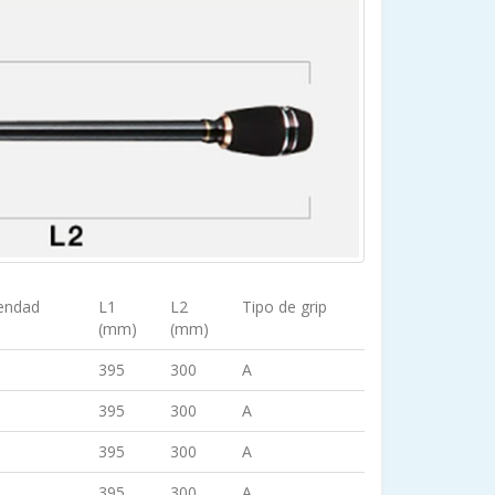
endad
L1
L2
Tipo de grip
(mm)
(mm)
395
300
A
395
300
A
395
300
A
395
300
A