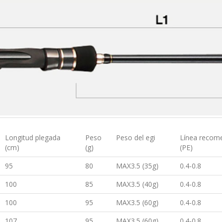
Longitud plegada
Peso
Peso del egi
Línea recom
(cm)
(g)
(PE)
95
80
MAX3.5 (35g)
0.4-0.8
100
85
MAX3.5 (40g)
0.4-0.8
100
95
MAX3.5 (60g)
0.4-0.8
107
95
MAX3.5 (60g)
0.4-0.8