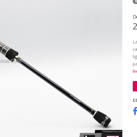
0
D
2
La
ca
li
p
l
C