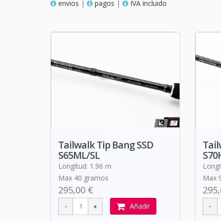
envios
|
pagos
|
IVA incluido
Tailwalk Tip Bang SSD
Tail
S65ML/SL
S70
Longitud: 1.96 m
Longi
Max 40 gramos
Max 
295,00 €
295,
Añadir