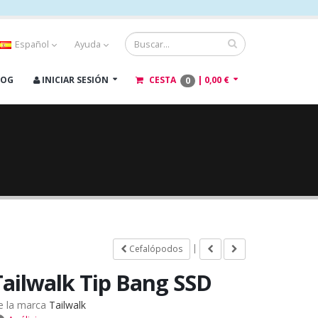
Español
Ayuda
LOG
INICIAR SESIÓN
CESTA
|
0,00 €
0
|
Cefalópodos
Tailwalk Tip Bang SSD
e la marca
Tailwalk