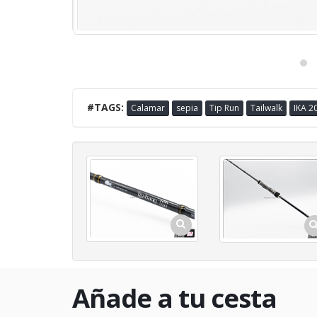
#TAGS:
Calamar
sepia
Tip Run
Tailwalk
IKA 2
Añade a tu cesta