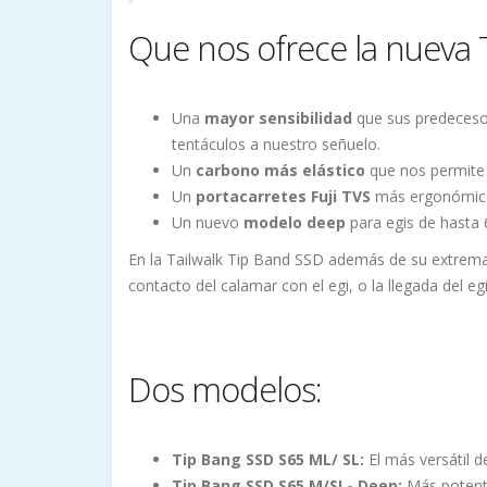
Que nos ofrece la nueva
Una
mayor sensibilidad
que sus predeceso
tentáculos a nuestro señuelo.
Un
carbono más elástico
que nos permite 
Un
portacarretes Fuji TVS
más ergonómic
Un nuevo
modelo deep
para egis de hasta 
En la Tailwalk Tip Band SSD además de su extrema
contacto del calamar con el egi, o la llegada del egi
Dos modelos:
Tip Bang SSD S65 ML/ SL:
El más versátil d
Tip Bang SSD S65 M/SL- Deep:
Más potente