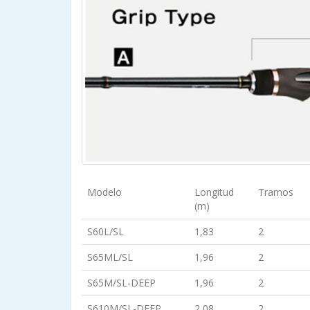
Modelo
Longitud
Tramos
(m)
S60L/SL
1,83
2
S65ML/SL
1,96
2
S65M/SL-DEEP
1,96
2
S610M/SL-DEEP
2,08
2