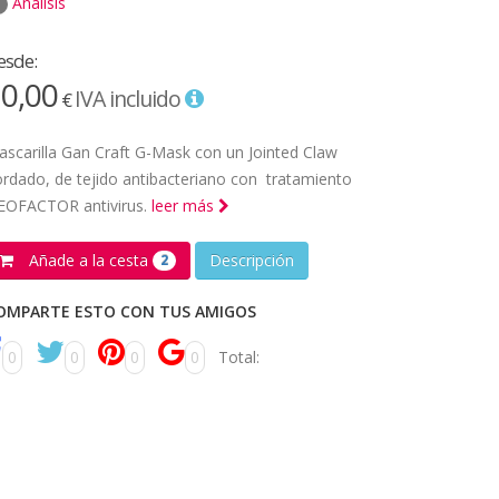
Análisis
esde:
0,00
IVA incluido
€
scarilla Gan Craft G-Mask con un Jointed Claw
rdado, de tejido antibacteriano con tratamiento
EOFACTOR antivirus.
leer más
Añade a la cesta
Descripción
2
OMPARTE ESTO CON TUS AMIGOS
0
0
0
0
Total: