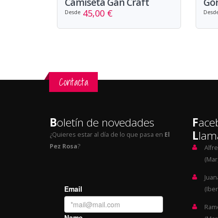
Camiseta Gan Craft
Gor
45,00 €
Desde
Desd
Contacta
B
oletín de novedades
F
ace
L
lam
¿Quieres estar al día de lo que pasa en
El
Pez Rosa
?
Alfr
(Mar,
Juan
(Iber
Ramó