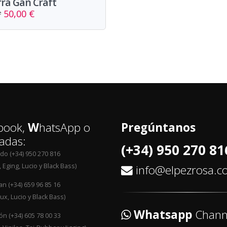
ra Gan Craft
50,00 €
e
book,
W
hatsApp o
Pregúntanos
adas:
(+34) 950 270 81
edo (+34) 950 270 816
 Eging, Lucio y Black Bass)
info@elpezrosa.
an (+34) 659 96 85 16
ux, Lucio y Black Bass)
Whatsapp
Chann
n (+34) 605 78 00 33