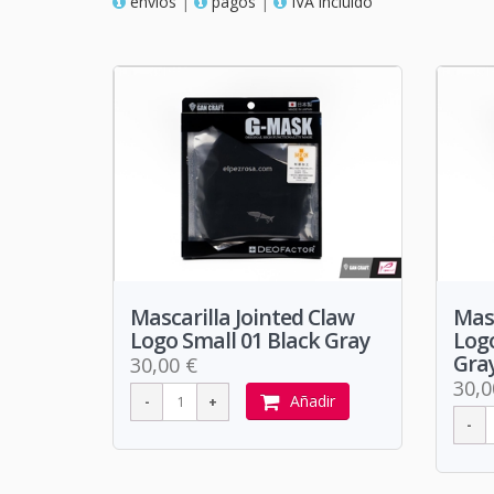
envios
|
pagos
|
IVA incluido
Mascarilla Jointed Claw
Masc
Logo Small 01 Black Gray
Logo
Gra
30,00 €
30,0
Añadir