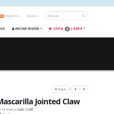
Español
Ayuda
LOG
INICIAR SESIÓN
CESTA
|
0,00 €
0
|
Ropa
Mascarilla Jointed Claw
e la marca
Gan Craft