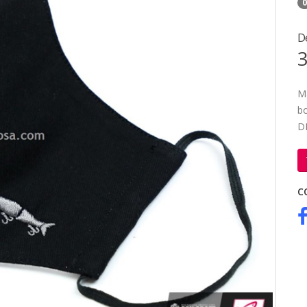
0
D
3
Ma
bo
D
C