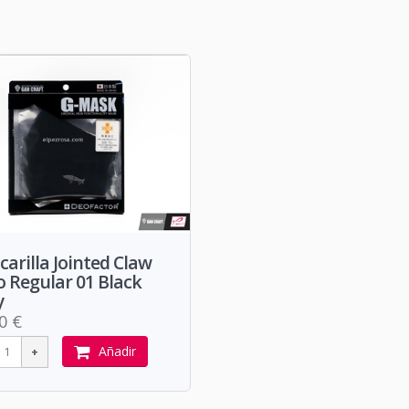
arilla Jointed Claw
 Regular 01 Black
y
0 €
Añadir