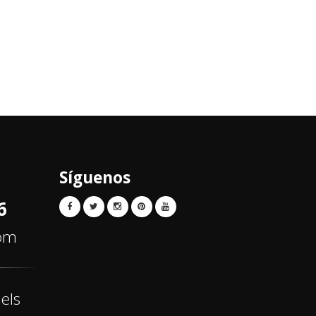
Síguenos
6
com
els