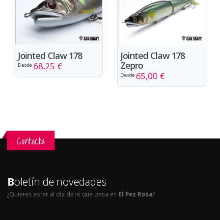
Jointed Claw 178
Jointed Claw 178
Zepro
68,25 €
Desde
65,00 €
Desde
Contacta
B
oletín de novedades
¿Quieres estar al día de lo que pasa en
El Pez Rosa
?