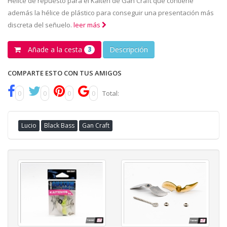
Helice de repuesto para el Kaiten de Gan Craft que contiene
además la hélice de plástico para conseguir una presentación más
discreta del señuelo.
leer más
Añade a la cesta
Descripción
3
COMPARTE ESTO CON TUS AMIGOS
0
0
0
0
Total:
Lucio
Black Bass
Gan Craft