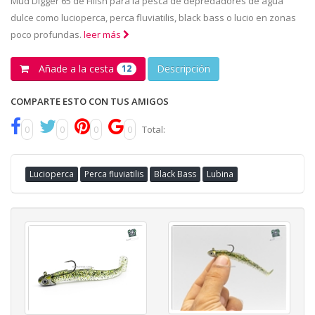
Mud Digger 65 de Fiiish para la pesca de depredadores de agua
dulce como lucioperca, perca fluviatilis, black bass o lucio en zonas
poco profundas.
leer más
Añade a la cesta
Descripción
12
COMPARTE ESTO CON TUS AMIGOS
0
0
0
0
Total:
Lucioperca
Perca fluviatilis
Black Bass
Lubina