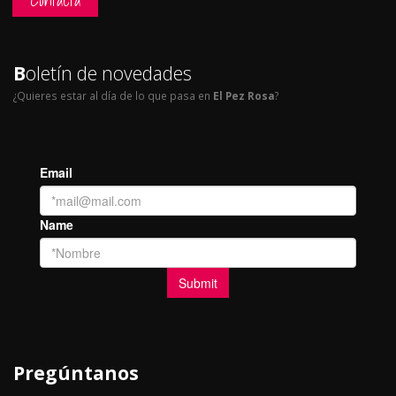
B
oletín de novedades
¿Quieres estar al día de lo que pasa en
El Pez Rosa
?
Pregúntanos