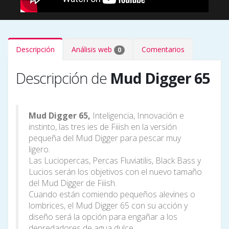
Descripción
Análisis web
Comentarios
0
Descripción de
Mud Digger 65
Mud Digger 65,
Inteligencia, Innovación e
instinto, las tres ies de Fiiish en la versión
pequeña del Mud Digger para pescar muy
ligero.
Las Luciopercas, Percas Fluviatilis, Black Bass y
Lucios serán los objetivos con el nuevo tamaño
del Mud Digger de Fiiish.
Cuando están comiendo pequeños alevines o
lombrices, el Mud Digger 65 con su acción y
diseño será la opción para engañar a los
depredadores de agua dulce.