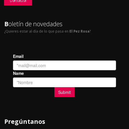
B
oletín de novedades
¿Quieres estar al día de lo que pasa en
El Pez Rosa
?
Pregúntanos