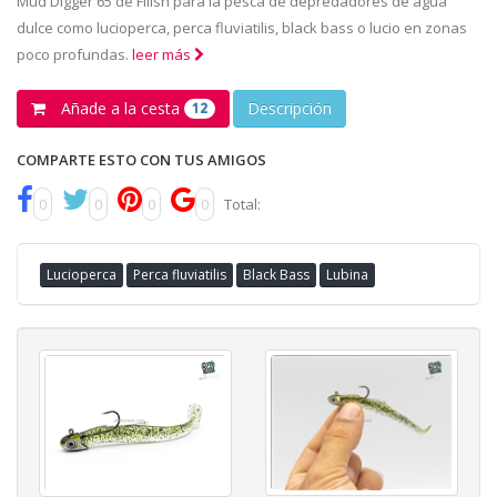
Mud Digger 65 de Fiiish para la pesca de depredadores de agua
dulce como lucioperca, perca fluviatilis, black bass o lucio en zonas
poco profundas.
leer más
Añade a la cesta
Descripción
12
COMPARTE ESTO CON TUS AMIGOS
0
0
0
0
Total:
Lucioperca
Perca fluviatilis
Black Bass
Lubina