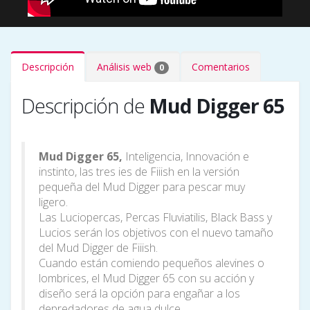
Descripción
Análisis web
Comentarios
0
Descripción de
Mud Digger 65
Mud Digger 65,
Inteligencia, Innovación e
instinto, las tres ies de Fiiish en la versión
pequeña del Mud Digger para pescar muy
ligero.
Las Luciopercas, Percas Fluviatilis, Black Bass y
Lucios serán los objetivos con el nuevo tamaño
del Mud Digger de Fiiish.
Cuando están comiendo pequeños alevines o
lombrices, el Mud Digger 65 con su acción y
diseño será la opción para engañar a los
depredadores de agua dulce.