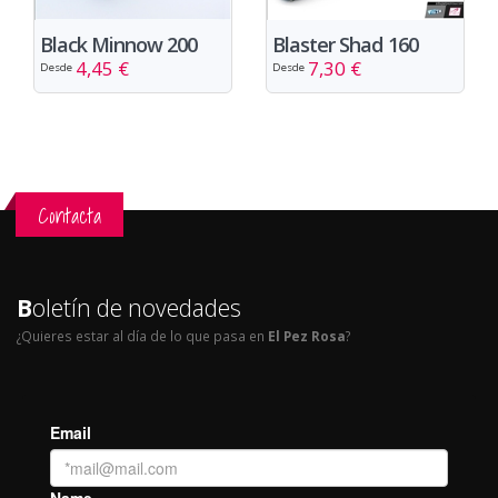
Black Minnow 200
Blaster Shad 160
4,45 €
7,30 €
Desde
Desde
Contacta
B
oletín de novedades
¿Quieres estar al día de lo que pasa en
El Pez Rosa
?