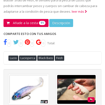
Blaster Shad de Fiiish, el señuelo para la pesca de Lucios que
podrás intercambiar pesos y cuerpos sin cambiar de cabeza para
adaptarse a la condición de pesca que desees.
leer más
Añade a la cesta
Descripción
11
COMPARTE ESTO CON TUS AMIGOS
0
0
0
0
Total:
Lucio
Lucioperca
Black Bass
Fiiish