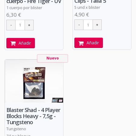
Clips - Talla 5
cuerpo - Fire Tiger - UV
5 und x blister
1 cuerpo por blister
4,90 €
6,30 €
Añadir
Añadir
Nuevo
Blaster Shad - 4 Player
Blocks Heavy - 7,5g -
Tungsteno
Tungsteno
7,5g x bloque