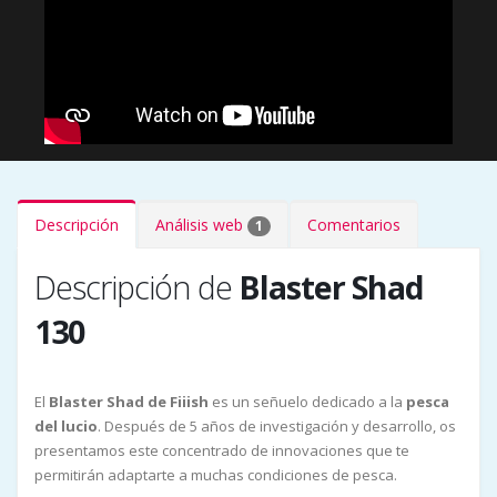
Descripción
Análisis web
Comentarios
1
Descripción de
Blaster Shad
130
El
Blaster Shad de Fiiish
es un señuelo dedicado a la
pesca
del lucio
. Después de 5 años de investigación y desarrollo, os
presentamos este concentrado de innovaciones que te
permitirán adaptarte a muchas condiciones de pesca.