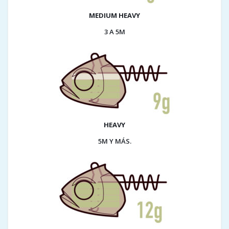
MEDIUM HEAVY
3 A 5M
HEAVY
5M Y MÁS.