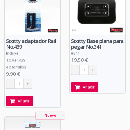
Scotty adaptador Rail
Scotty Base plana para
No.439
pegar No.341
Incluye:
#341
19,50 €
1 x Rail 439
4 x tornillos
9,90 €
Añadir
Añadir
Nuevo