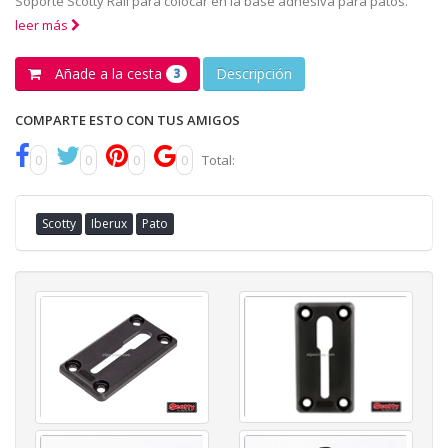
Soporte Scotty Rail para colocar en la base adhesiva para patos.
leer más
Añade a la cesta
Descripción
3
COMPARTE ESTO CON TUS AMIGOS
0
0
0
0
Total:
Scotty
Iberux
Pato