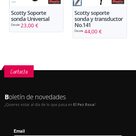
Scotty Soporte
Scotty soporte
sonda Universal
sonda y transductor
No.141
23,00 €
Desde
44,00 €
Desde
Contacta
B
oletín de novedades
¿Quieres estar al día de lo que pasa en
El Pez Rosa
?