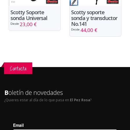
Scotty Soporte
Scotty soporte
sonda Universal
sonda y transductor
No.141
23,00 €
Desde
44,00 €
Desde
Contacta
B
oletín de novedades
¿Quieres estar al día de lo que pasa en
El Pez Rosa
?