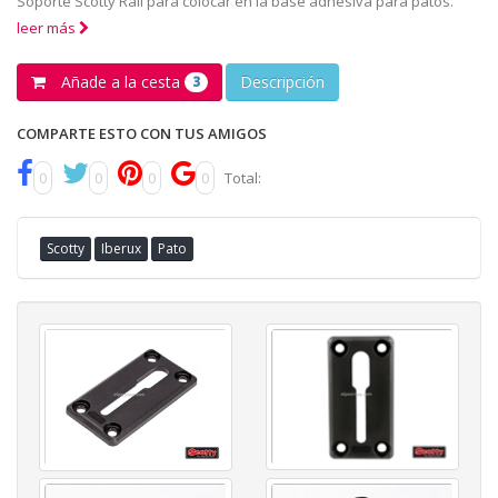
Soporte Scotty Rail para colocar en la base adhesiva para patos.
leer más
Añade a la cesta
Descripción
3
COMPARTE ESTO CON TUS AMIGOS
0
0
0
0
Total:
Scotty
Iberux
Pato