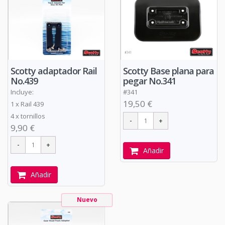
Scotty adaptador Rail
Scotty Base plana para
No.439
pegar No.341
Incluye:
#341
19,50 €
1 x Rail 439
4 x tornillos
9,90 €
Añadir
Añadir
Nuevo