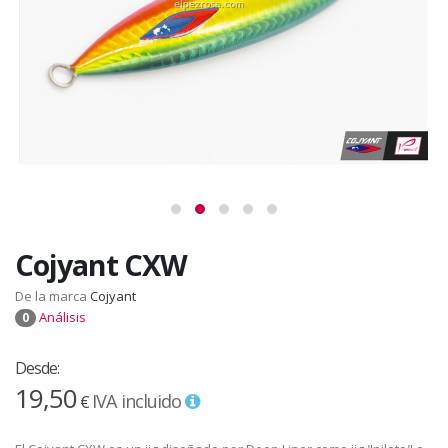
Cojyant CXW
De la marca
Cojyant
Análisis
0
Desde:
19,50
IVA incluido
€