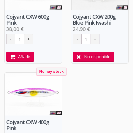
Cojyant CXW 600g
Cojyant CXW 200g
Pink
Blue Pink Iwashi
38,00 €
24,90 €
Añadir
No disponible
No hay stock
Cojyant CXW 400g
Pink