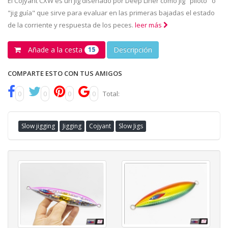
El Cojyant CXW es un jig diseñado por Deep Liner como jig "piloto" o
"jig guía" que sirve para evaluar en las primeras bajadas el estado
de la corriente y respuesta de los peces.
leer más
Añade a la cesta
Descripción
15
COMPARTE ESTO CON TUS AMIGOS
0
0
0
0
Total:
Slow jigging
Jigging
Cojyant
Slow Jigs