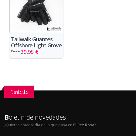
Tailwalk Guantes
Offshore Light Grove
39,95 €
Desde
Contacta
B
oletín de novedades
¿Quieres estar al día de lo que pasa en
El Pez Rosa
?