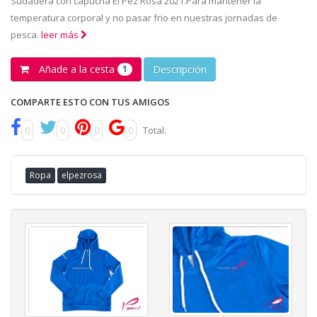
Sudadera con capucha El Pez Rosa 2021.Para mantener la
temperatura corporal y no pasar frio en nuestras jornadas de
pesca.
leer más
Añade a la cesta
Descripción
1
COMPARTE ESTO CON TUS AMIGOS
0
0
0
0
Total:
Ropa
elpezrosa