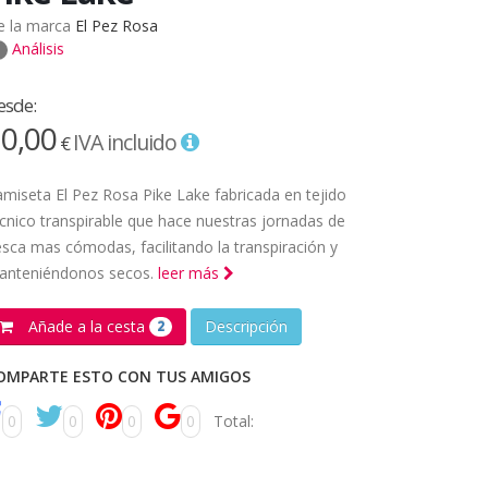
e la marca
El Pez Rosa
Análisis
esde:
0,00
IVA incluido
€
miseta El Pez Rosa Pike Lake fabricada en tejido
cnico transpirable que hace nuestras jornadas de
sca mas cómodas, facilitando la transpiración y
anteniéndonos secos.
leer más
Añade a la cesta
Descripción
2
OMPARTE ESTO CON TUS AMIGOS
0
0
0
0
Total: