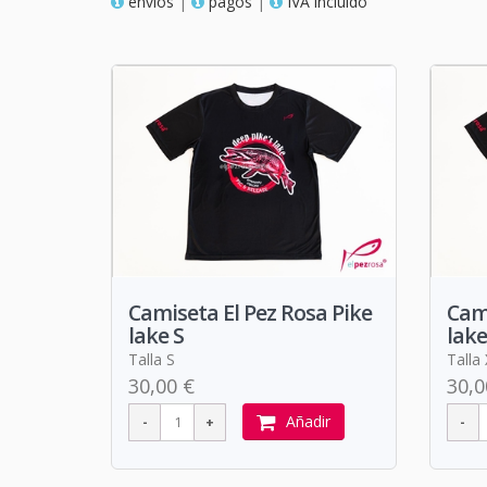
envios
|
pagos
|
IVA incluido
Camiseta El Pez Rosa Pike
Cami
lake S
lake
Talla S
Talla
30,00 €
30,0
Añadir