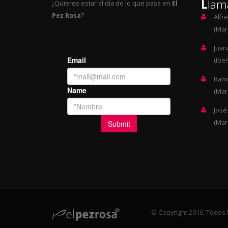
L
lam
¿Quieres estar al día de lo que pasa en
El
Pez Rosa
?
Alfr
(Mar,
Juan
(Iber
Ramó
(Mar,
José
(Mar
© Copyright 2016. Todos