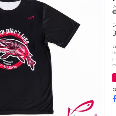
D
0
D
3
Ca
té
pe
m
C