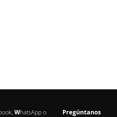
book,
W
hatsApp o
Pregúntanos