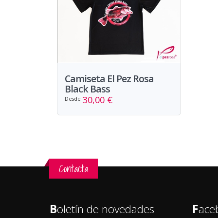
Camiseta El Pez Rosa
Black Bass
30,00 €
Desde
Contacta
B
oletín de novedades
F
ace