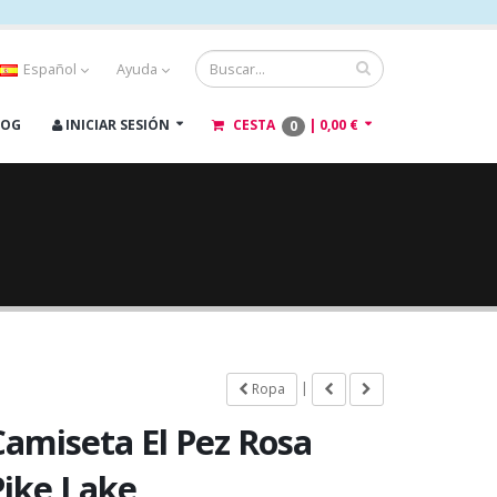
Español
Ayuda
LOG
INICIAR SESIÓN
CESTA
|
0,00 €
0
|
Ropa
Camiseta El Pez Rosa
Pike Lake