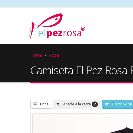
Home
Ropa
Camiseta El Pez Rosa 
2
Añade a la cesta
Ficha
Descripción