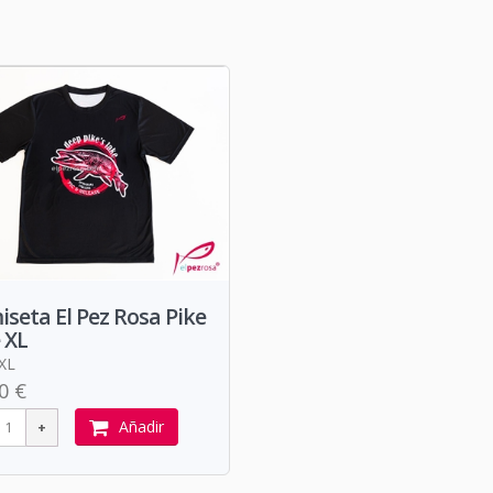
seta El Pez Rosa Pike
 XL
 XL
0 €
Añadir