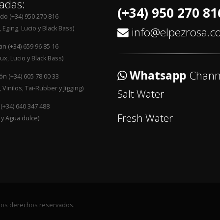
adas:
(+34) 950 270 81
edo (+34) 950 270 816
 Eging, Lucio y Black Bass)
info@elpezrosa.
an (+34) 659 96 85 16
ux, Lucio y Black Bass)
Whatsapp
Chann
n (+34) 605 78 00 33
 Vinilos, Tai-Rubber y Jigging)
Salt Water
 (+34) 640 347 488
Fresh Water
 y Agua dulce)
 los derechos reservados.