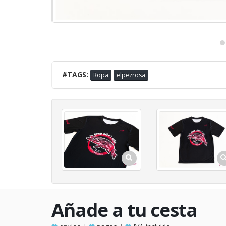
#TAGS:
Ropa
elpezrosa
Añade a tu cesta