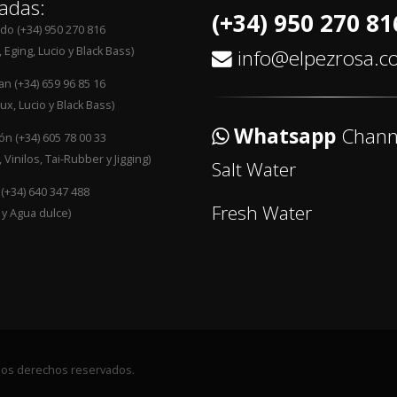
adas:
(+34) 950 270 81
edo (+34) 950 270 816
 Eging, Lucio y Black Bass)
info@elpezrosa.
an (+34) 659 96 85 16
ux, Lucio y Black Bass)
Whatsapp
Chann
n (+34) 605 78 00 33
 Vinilos, Tai-Rubber y Jigging)
Salt Water
 (+34) 640 347 488
Fresh Water
 y Agua dulce)
 los derechos reservados.