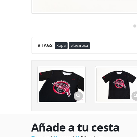
#TAGS:
Ropa
elpezrosa
Añade a tu cesta