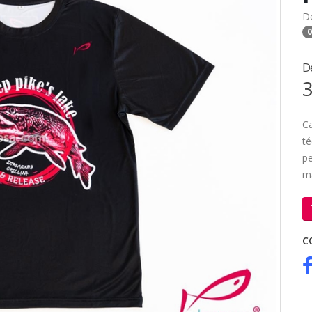
D
0
D
3
Ca
té
pe
m
C