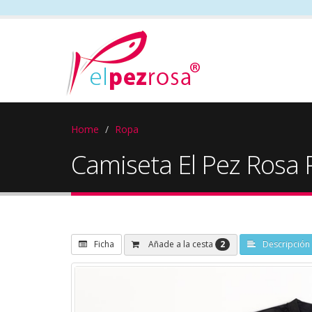
Home
Ropa
Camiseta El Pez Rosa 
2
Añade a la cesta
Ficha
Descripción