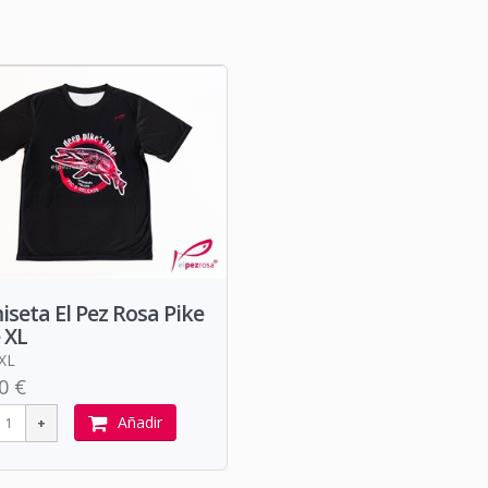
seta El Pez Rosa Pike
 XL
 XL
0 €
Añadir