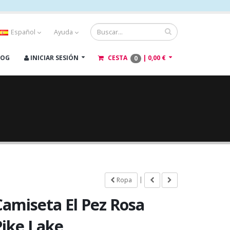
Español
Ayuda
LOG
INICIAR SESIÓN
CESTA
|
0,00 €
0
|
Ropa
Camiseta El Pez Rosa
Pike Lake