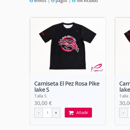
envios
|
pagos
|
IVA incluido
Camiseta El Pez Rosa Pike
Cami
lake S
lake
Talla S
Talla
30,00 €
30,0
Añadir