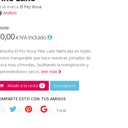
e la marca
El Pez Rosa
Análisis
esde:
0,00
IVA incluido
€
miseta El Pez Rosa Pike Lake fabricada en tejido
cnico transpirable que hace nuestras jornadas de
sca mas cómodas, facilitando la transpiración y
anteniéndonos secos.
leer más
Añade a la cesta
Descripción
2
OMPARTE ESTO CON TUS AMIGOS
0
0
0
0
Total: