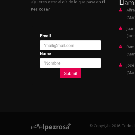
L
lam
¿Quieres estar al día de lo que pasa en
El
Pez Rosa
?
Alfr
(Mar,
Juan
(Iber
Ramó
(Mar,
José
(Mar
© Copyright 2016. Todos