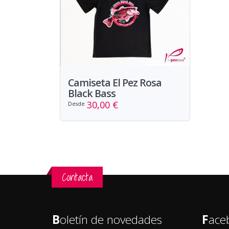
Camiseta El Pez Rosa
Black Bass
30,00 €
Desde
Contacta
B
oletín de novedades
F
ace