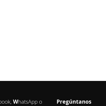
book,
W
hatsApp o
Pregúntanos