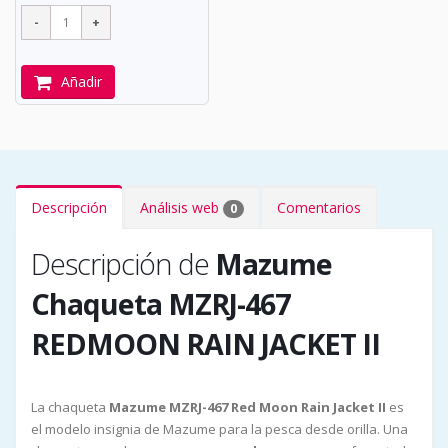
Añadir
Descripción
Análisis web
Comentarios
0
Descripción de
Mazume
Chaqueta MZRJ-467
REDMOON RAIN JACKET II
La chaqueta
Mazume MZRJ-467 Red Moon Rain Jacket II
es
el modelo insignia de Mazume para la pesca desde orilla. Una