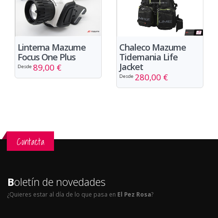
Chaleco Mazume
Linterna Mazume
Tidemania Life
Focus One Plus
Jacket
89,00 €
Desde
280,00 €
Desde
Contacta
B
oletín de novedades
¿Quieres estar al día de lo que pasa en
El Pez Rosa
?