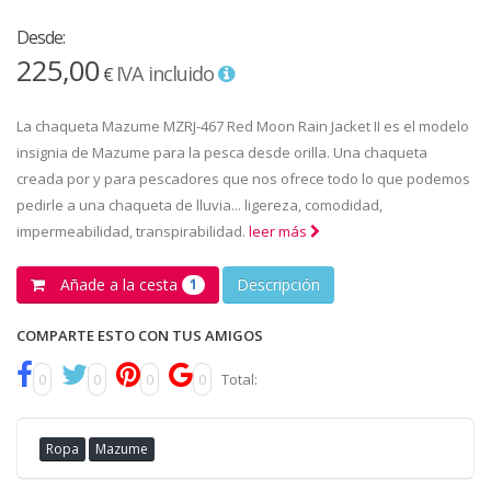
Desde:
225,00
IVA incluido
€
La chaqueta Mazume MZRJ-467 Red Moon Rain Jacket II es el modelo
insignia de Mazume para la pesca desde orilla. Una chaqueta
creada por y para pescadores que nos ofrece todo lo que podemos
pedirle a una chaqueta de lluvia... ligereza, comodidad,
impermeabilidad, transpirabilidad.
leer más
Añade a la cesta
Descripción
1
COMPARTE ESTO CON TUS AMIGOS
0
0
0
0
Total:
Ropa
Mazume