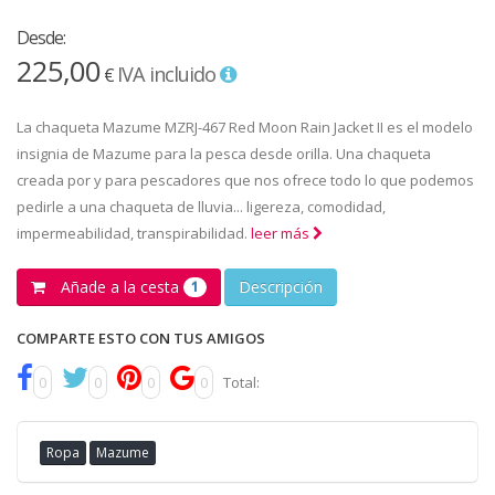
Desde:
225,00
IVA incluido
€
La chaqueta Mazume MZRJ-467 Red Moon Rain Jacket II es el modelo
insignia de Mazume para la pesca desde orilla. Una chaqueta
creada por y para pescadores que nos ofrece todo lo que podemos
pedirle a una chaqueta de lluvia... ligereza, comodidad,
impermeabilidad, transpirabilidad.
leer más
Añade a la cesta
Descripción
1
COMPARTE ESTO CON TUS AMIGOS
0
0
0
0
Total:
Ropa
Mazume