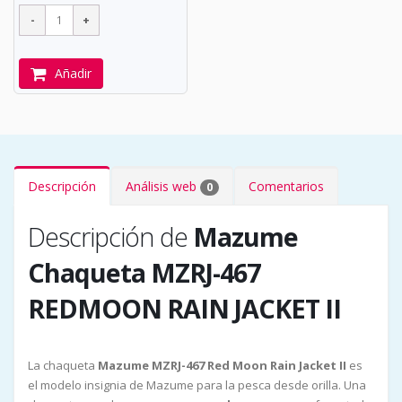
Añadir
Descripción
Análisis web
Comentarios
0
Descripción de
Mazume
Chaqueta MZRJ-467
REDMOON RAIN JACKET II
La chaqueta
Mazume MZRJ-467 Red Moon Rain Jacket II
es
el modelo insignia de Mazume para la pesca desde orilla. Una