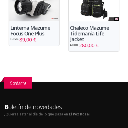
Chaleco Mazume
Linterna Mazume
Tidemania Life
Focus One Plus
Jacket
89,00 €
Desde
280,00 €
Desde
Contacta
B
oletín de novedades
¿Quieres estar al día de lo que pasa en
El Pez Rosa
?