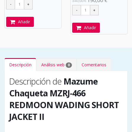
190,00 €
340,00 €
Añadir
Añadir
Descripción
Análisis web
Comentarios
0
Descripción de
Mazume
Chaqueta MZRJ-466
REDMOON WADING SHORT
JACKET II