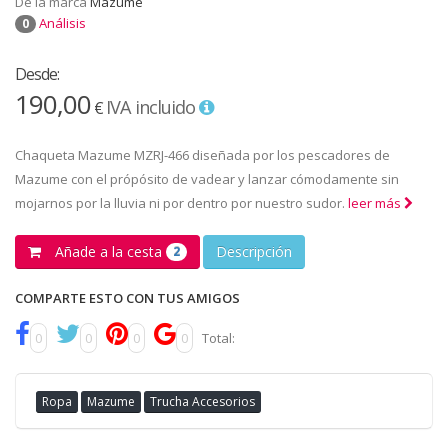
De la marca
Mazume
Análisis
0
Desde:
190,00
IVA incluido
€
Chaqueta Mazume MZRJ-466 diseñada por los pescadores de
Mazume con el própósito de vadear y lanzar cómodamente sin
mojarnos por la lluvia ni por dentro por nuestro sudor.
leer más
Añade a la cesta
Descripción
2
COMPARTE ESTO CON TUS AMIGOS
0
0
0
0
Total:
Ropa
Mazume
Trucha Accesorios