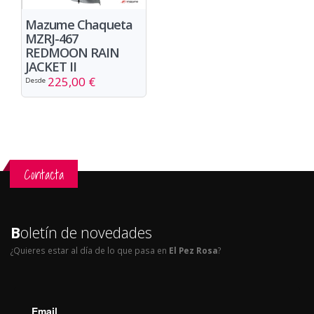
Mazume Chaqueta
MZRJ-467
REDMOON RAIN
JACKET II
225,00 €
Desde
Contacta
B
oletín de novedades
¿Quieres estar al día de lo que pasa en
El Pez Rosa
?