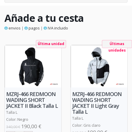
Añade a tu cesta
envios
|
pagos
|
IVA incluido
Última unidad
Últimas
unidades
MZRJ-466 REDMOON
MZRJ-466 REDMOON
WADING SHORT
WADING SHORT
JACKET II Black Talla L
JACKET II Light Gray
Talla L
Talla L
Talla L
Color: Negro
Color: Gris claro
190,00 €
340,00 €