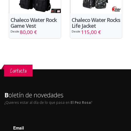
Chaleco Water Rock
Chaleco Water Rocks
Game Vest
Life Jacket
80,00 €
115,00 €
Desde
Desde
Contacta
B
oletín de novedades
¿Quieres estar al día de lo que pasa en
El Pez Rosa
?