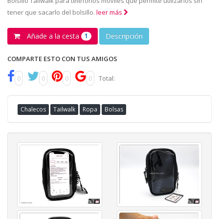
Bolsillo Tailwalk para teléfonos móviles que permite utilizarlos sin
tener que sacarlo del bolsillo.
leer más
Añade a la cesta
Descripción
1
COMPARTE ESTO CON TUS AMIGOS
0
0
0
0
Total:
Chalecos
Tailwalk
Ropa
Bolsas