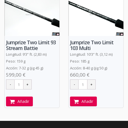
Jumprize Two Limit 93
Jumprize Two Limit
Stream Battie
103 Multi
Longitud: 9’3” ft. (2,83 m)
Longitud: 10’3” ft. (3,12 m)
Peso: 159 g
Peso: 185 g
Acción: 7-32 g (jig 45 g)
Acción: 8-40 g (jig 50 g)
599,00 €
660,00 €
Añadir
Añadir