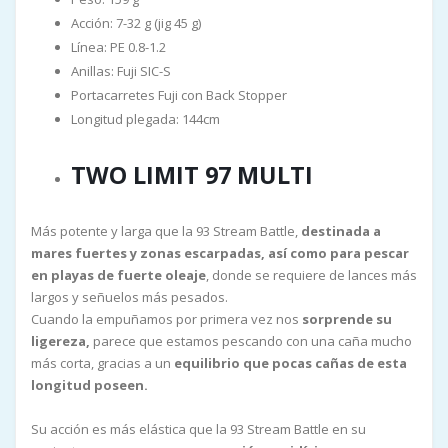
Acción: 7-32 g (jig 45 g)
Línea: PE 0.8-1.2
Anillas: Fuji SIC-S
Portacarretes Fuji con Back Stopper
Longitud plegada: 144cm
TWO LIMIT 97 MULTI
Más potente y larga que la 93 Stream Battle,
destinada a
mares fuertes y zonas escarpadas, así como para pescar
en playas de fuerte oleaje
, donde se requiere de lances más
largos y señuelos más pesados.
Cuando la empuñamos por primera vez nos
sorprende su
ligereza,
parece que estamos pescando con una caña mucho
más corta, gracias a un
equilibrio que pocas cañas de esta
longitud poseen.
Su acción es más elástica que la 93 Stream Battle en su