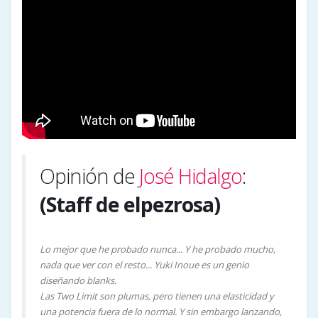
Opinión de
José Hidalgo
:
(Staff de elpezrosa)
Lo mejor que he probado nunca... Y he probado mucho,
nada que ver con el resto... Yuki Inoue es un genio
diseñando blanks.
Las Two Limit son plumas, pero tienen una elasticidad y
una potencia fuera de lo normal. Y sin embargo lanzando,