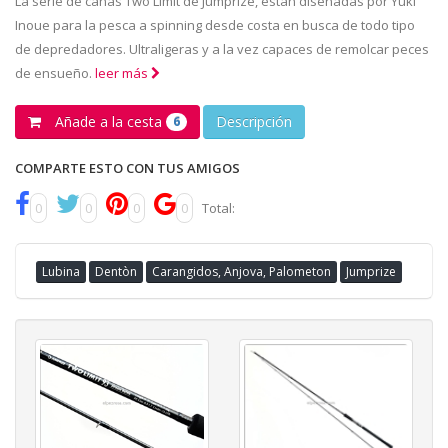
La serie de cañas Two Limit de Jumprize, están diseñadas por Yuki
Inoue para la pesca a spinning desde costa en busca de todo tipo
de depredadores. Ultraligeras y a la vez capaces de remolcar peces
de ensueño.
leer más
Añade a la cesta
Descripción
6
COMPARTE ESTO CON TUS AMIGOS
0
0
0
0
Total:
Lubina
Dentòn
Carangidos, Anjova, Palometon
Jumprize