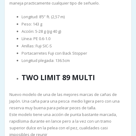
maneja practicamente cualquier tipo de señuelo.
Longitud: 8’5” ft. (2,57 m)
Peso: 143 g
Acción: 5-28 g (jig 40 g)
Línea: PE 0.6-1.0
Anillas: Fuji SIC-S
Portacarretes Fuji con Back Stopper
Longitud plegada: 136.5cm
TWO LIMIT 89 MULTI
Nuevo modelo de una de las mejores marcas de cañas de
Japón. Una caña para una pesca medio ligera pero con una
reserva muy buena para pelear peces de talla.
Este modelo tiene una acción de punta bastante marcada,
rapidísima durante en lance pero a la vez con un tramo
superior dulce en la pelea con el pez, cualidades casi
imposibles de reunir