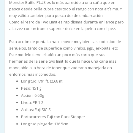
Monster Battle PLUS es lo más parecido a una caña que en
pesca desde orilla cubre casi todo el rango con nota altísima. Y
muy válida tambien para pesca desde embarcación.
Como el resro de Two Limit es rapidísima durante en lance pero
a la vez con un tramo superior dulce en la pelea con el pez.
Esta acción de punta la hace mover muy bien casi todo tipo de
señuelos, tanto de superficie como vinilos, jigs, jerkbaits, etc.
Este modelo tiene el talón un poco más corto que sus
hermanas de la serie two limit lo que la hace una caña más
manejable a la hora de tener que vadear o manejarla en
entornos más incomodos.
Longitud: 8’9” ft. (2,68 m)
Peso: 151 g
Acción: 6-50g
Línea: PE 1-2
Anillas: Fuji SIC-S
Portacarretes Fuji con Back Stopper
Longitud plegada: 136.5cm