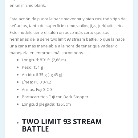
en un mismo blank.
Esta acción de punta la hace mover muy bien casi todo tipo de
señuelos, tanto de superficie como vinilos, jigs, jerkbaits, etc.
Este modelo tiene el talón un poco más corto que sus
hermanas de la serie two limit 93 stream battle, lo que la hace
una caña más manejable a la hora de tener que vadear o
manejarla en entornos más incomodos.
Longitud: 8’9” ft. (2,68 m)
Peso: 151 g
Acción: 6-35 g (jig 45 g)
Línea: PE 0.8-1.2
Anillas: Fuji SIC-S
Portacarretes Fuji con Back Stopper
Longitud plegada: 136.5cm
TWO LIMIT 93 STREAM
BATTLE