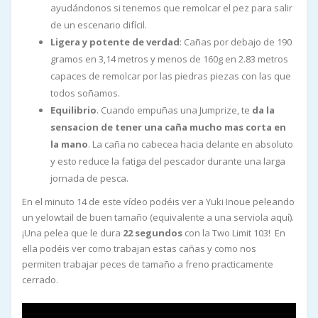
ayudándonos si tenemos que remolcar el pez para salir
de un escenario difícil.
Ligera y potente de verdad
: Cañas por debajo de 190
gramos en 3,14 metros y menos de 160g en 2.83 metros
capaces de remolcar por las piedras piezas con las que
todos soñamos.
Equilibrio
. Cuando empuñas una Jumprize, te
da la
sensacion de tener una caña mucho mas corta en
la mano
. La caña no cabecea hacia delante en absoluto
y esto reduce la fatiga del pescador durante una larga
jornada de pesca.
En el minuto 14 de este vídeo podéis ver a Yuki Inoue peleando
un yelowtail de buen tamaño (equivalente a una serviola aquí).
¡Una pelea que le dura
22 segundos
con la Two Limit 103! En
ella podéis ver como trabajan estas cañas y como nos
permiten trabajar peces de tamaño a freno practicamente
cerrado.