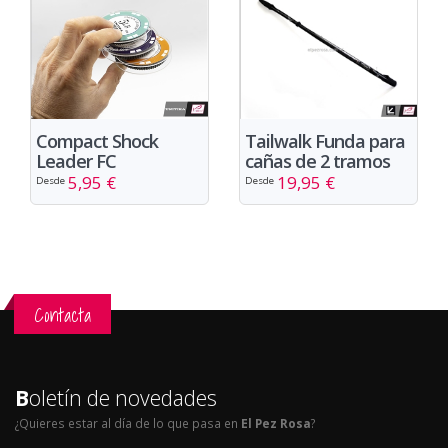
Compact Shock
Tailwalk Funda para
Leader FC
cañas de 2 tramos
5,95 €
19,95 €
Desde
Desde
Contacta
B
oletín de novedades
¿Quieres estar al día de lo que pasa en
El Pez Rosa
?