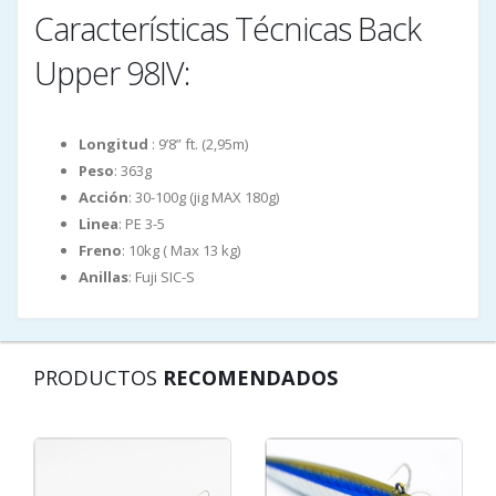
Características Técnicas Back
Upper 98IV:
Longitud
: 9’8” ft. (2,95m)
Peso
: 363g
Acción
: 30-100g (jig MAX 180g)
Linea
: PE 3-5
Freno
: 10kg ( Max 13 kg)
Anillas
: Fuji SIC-S
PRODUCTOS
RECOMENDADOS