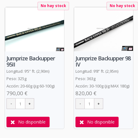
No hay stock
No hay stock
Jumprize Backupper 98
Jumprize Backupper
IV
95II
Longitud: 9’8” ft. (2,95m)
Longitud: 9’5” ft. (2,90m)
Peso: 363g
Peso: 325g
Acción: 30-100g (jig MAX 180g)
Acción: 20-60g (jig 60-100g)
820,00 €
790,00 €
No disponible
No disponible