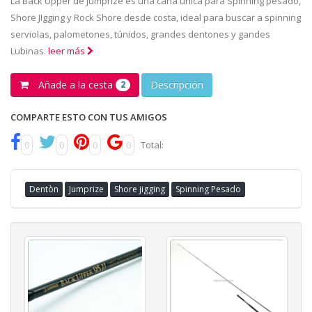
La Back Upper de Jumprize es una caña única para Spinning pesado,
Shore JIgging y Rock Shore desde costa, ideal para buscar a spinning
serviolas, palometones, túnidos, grandes dentones y gandes
Lubinas.
leer más
Añade a la cesta
Descripción
2
COMPARTE ESTO CON TUS AMIGOS
0
0
0
0
Total:
Dentòn
Jumprize
Shore jigging
Spinning Pesado