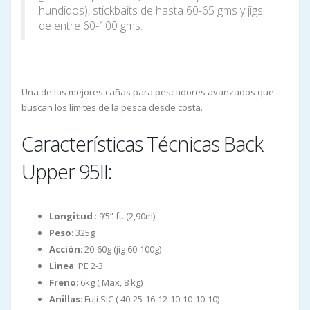
hundidos), stickbaits de hasta 60-65 gms y jigs
de entre 60-100 gms.
Una de las mejores cañas para pescadores avanzados que
buscan los limites de la pesca desde costa.
Características Técnicas Back
Upper 95II:
Longitud
: 9’5” ft. (2,90m)
Peso
: 325g
Acción
: 20-60g (jig 60-100g)
Linea
: PE 2-3
Freno
: 6kg ( Max, 8 kg)
Anillas
: Fuji SIC ( 40-25-16-12-10-10-10-10)