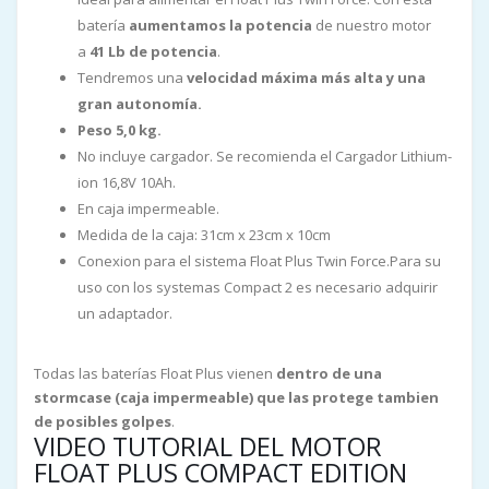
batería
aumentamos la potencia
de nuestro motor
a
41 Lb de potencia
.
Tendremos una
velocidad máxima más alta y una
gran autonomía.
Peso 5,0 kg.
No incluye cargador. Se recomienda el Cargador Lithium-
ion 16,8V 10Ah.
En caja impermeable.
Medida de la caja: 31cm x 23cm x 10cm
Conexion para el sistema Float Plus Twin Force.Para su
uso con los systemas Compact 2 es necesario adquirir
un adaptador.
Todas las baterías Float Plus vienen
dentro de una
stormcase (caja impermeable) que las protege tambien
de posibles golpes
.
VIDEO TUTORIAL DEL MOTOR
FLOAT PLUS COMPACT EDITION