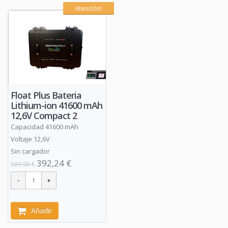
Atención!
Float Plus Bateria
Lithium-ion 41600 mAh
12,6V Compact 2
Capacidad 41600 mAh
Voltaje 12,6V
Sin cargador
392,24 €
589,95 €
Añadir