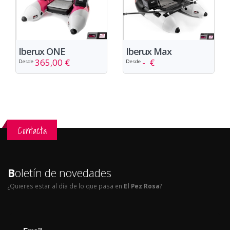
Iberux ONE
Iberux Max
365,00 €
- €
Desde
Desde
Contacta
B
oletín de novedades
¿Quieres estar al día de lo que pasa en
El Pez Rosa
?