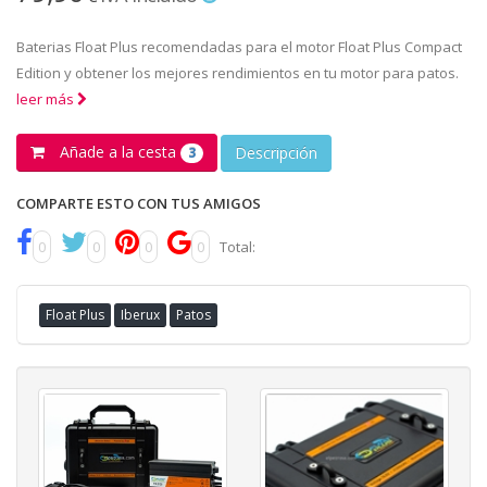
Baterias Float Plus recomendadas para el motor Float Plus Compact
Edition y obtener los mejores rendimientos en tu motor para patos.
leer más
Añade a la cesta
Descripción
3
COMPARTE ESTO CON TUS AMIGOS
0
0
0
0
Total:
Float Plus
Iberux
Patos