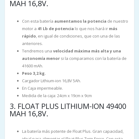
MAH 16,8V.
Con esta batería
aumentamos la potencia
de nuestro
motor a
41 Lb de potencia
lo que nos hará ir
más
rápido
, en igual de condiciones, que con una de las
anteriores.
Tendremos una
velocidad máxima más alta y una
autonomía menor
si la comparamos con la batería de
41600 mAh.
Peso 3,2 kg.
Cargador Lithium-ion 16,8V 5Ah.
En Caja impermeable.
Medida de la caja: 24cm x 19cm x 9cm
3. FLOAT PLUS LITHIUM-ION 49400
MAH 16,8V.
La batería más potente de Float Plus. Gran capacidad,
ideal para alimentar el Float Plus Twin Force. Con esta