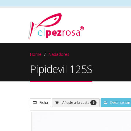
Home
Nadadores
Pipidevil 125S
5
Añade a la cesta
Ficha
Descripción