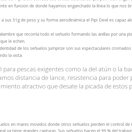
e en funcion de donde hayamos enganchado la línea lo que nos brin
as a sus 51g de peso y su forma aerodinámica el Pipi Devil es capaz al
o alambre que recorría todo el señuelo formando las anillas por una p
 que le echen.
dentidad de los señuelos Jumprize son sus espectaculares cromados 
do la vista.
l para pescas exigentes como la del atún o la ba
mos distancia de lance, resistencia para poder 
ento atractivo que desate la picada de estos 
ñuelos en mares movidos donde otros señuelos pierden el control de n
eal ya tiene grandes capturas. Sus señuelos hacen el 99 % del trabajo