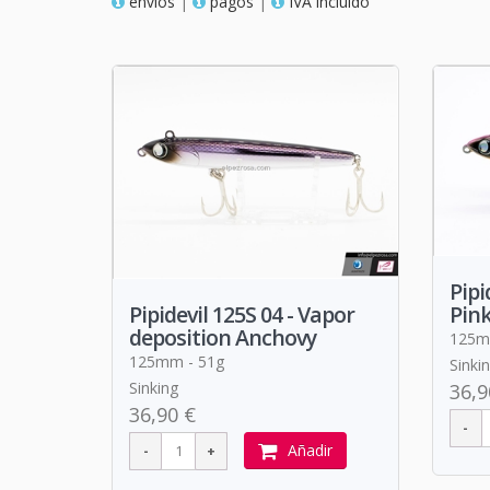
envios
|
pagos
|
IVA incluido
Pipi
Pin
Pipidevil 125S 04 - Vapor
deposition Anchovy
125m
125mm - 51g
Sinki
Sinking
36,9
36,90 €
Añadir