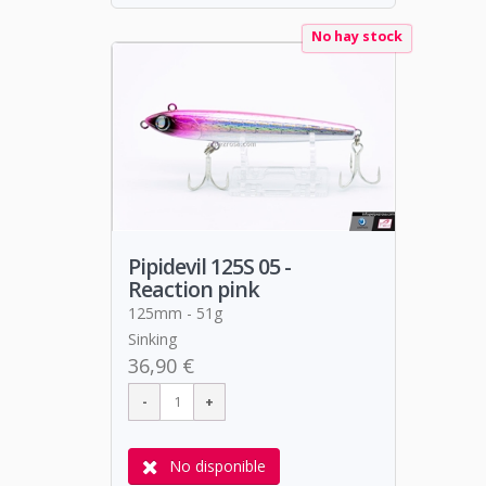
No hay stock
Pipidevil 125S 05 -
Reaction pink
125mm - 51g
Sinking
36,90 €
No disponible