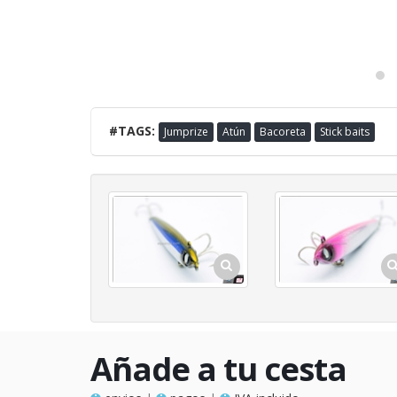
#TAGS:
Jumprize
Atún
Bacoreta
Stick baits
Añade a tu cesta