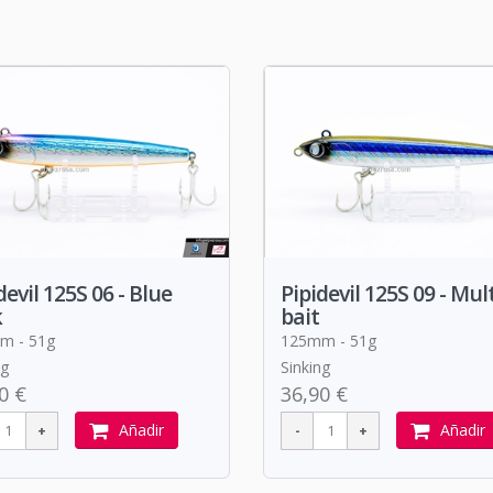
devil 125S 06 - Blue
Pipidevil 125S 09 - Mult
k
bait
m - 51g
125mm - 51g
ng
Sinking
0 €
36,90 €
Añadir
Añadir