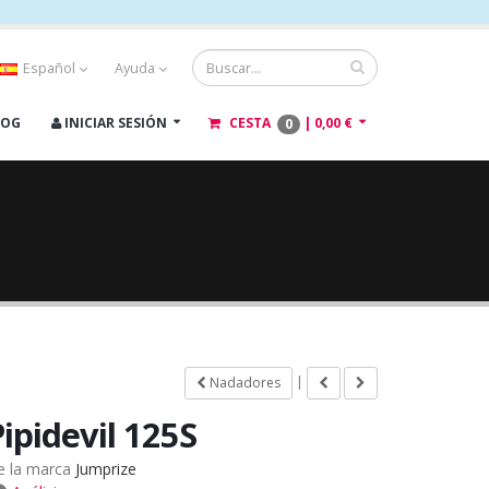
Español
Ayuda
LOG
INICIAR SESIÓN
CESTA
|
0,00 €
0
|
Nadadores
ipidevil 125S
e la marca
Jumprize