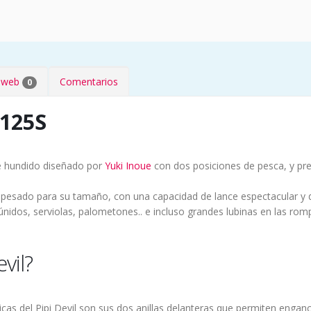
s web
Comentarios
0
 125S
te hundido diseñado por
Yuki Inoue
con dos posiciones de pesca, y pr
nte pesado para su tamaño, con una capacidad de lance espectacular y
idos, serviolas, palometones.. e incluso grandes lubinas en las rom
vil?
cas del Pipi Devil son sus dos anillas delanteras que permiten engancha