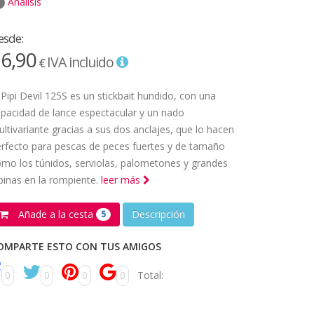
Análisis
esde:
6,90
IVA incluido
€
 Pipi Devil 125S es un stickbait hundido, con una
pacidad de lance espectacular y un nado
ltivariante gracias a sus dos anclajes, que lo hacen
rfecto para pescas de peces fuertes y de tamaño
mo los túnidos, serviolas, palometones y grandes
binas en la rompiente.
leer más
Añade a la cesta
Descripción
5
OMPARTE ESTO CON TUS AMIGOS
0
0
0
0
Total: