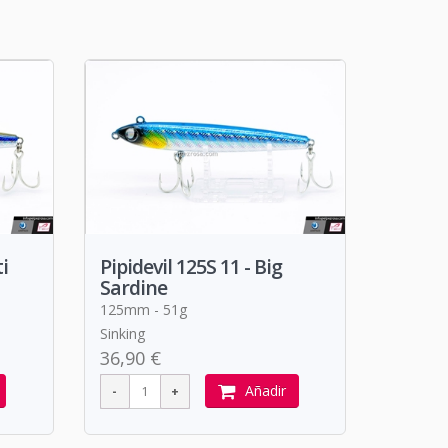
i
Pipidevil 125S 11 - Big
Sardine
125mm - 51g
Sinking
36,90 €
Añadir