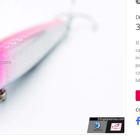
0
D
3
El
ca
mu
pe
co
lu
C