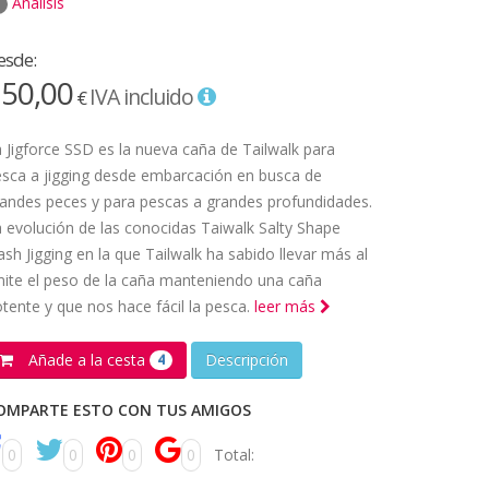
Análisis
esde:
50,00
IVA incluido
€
 Jigforce SSD es la nueva caña de Tailwalk para
sca a jigging desde embarcación en busca de
andes peces y para pescas a grandes profundidades.
 evolución de las conocidas Taiwalk Salty Shape
sh Jigging en la que Tailwalk ha sabido llevar más al
mite el peso de la caña manteniendo una caña
tente y que nos hace fácil la pesca.
leer más
Añade a la cesta
Descripción
4
OMPARTE ESTO CON TUS AMIGOS
0
0
0
0
Total: