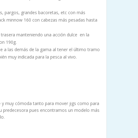
s, pargos, grandes bacoretas, etc con más
ack minnow 160 con cabezas más pesadas hasta
te trasera manteniendo una acción dulce en la
on 190g.
te a las demás de la gama al tener el último tramo
ién muy indicada para la pesca al vivo.
tente y muy cómoda tanto para mover jigs como para
a a su predecesora pues encontramos un modelo más
lo.