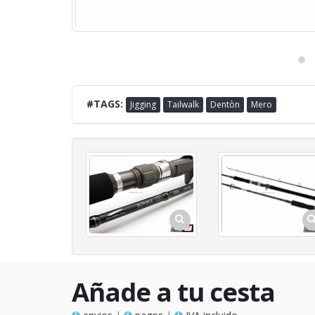
#TAGS:
Jigging
Tailwalk
Dentòn
Mero
Añade a tu cesta