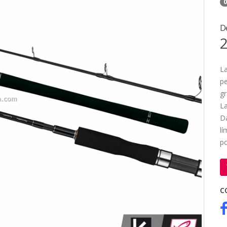
0
D
2
La
pe
gr
La
Da
lí
po
C