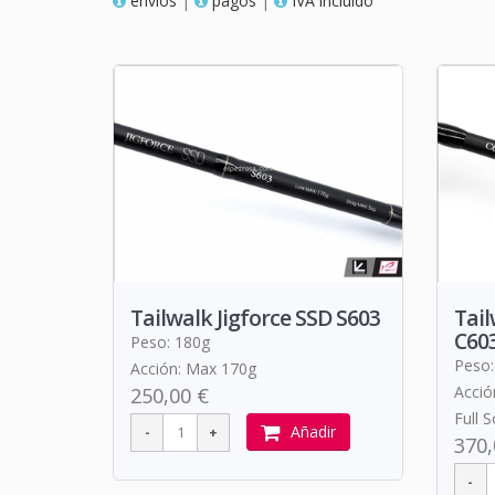
envios
|
pagos
|
IVA incluido
Tailwalk Jigforce SSD S603
Tail
C603
Peso: 180g
Peso:
Acción: Max 170g
Acció
250,00 €
Full S
Añadir
370,