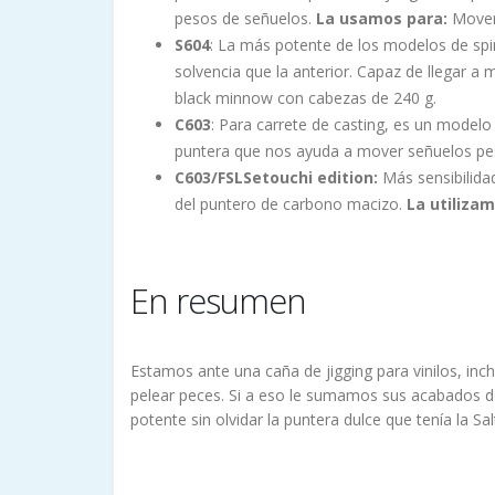
pesos de señuelos.
La usamos para:
Mover 
S604
: La más potente de los modelos de sp
solvencia que la anterior. Capaz de llegar a
black minnow con cabezas de 240 g.
C603
: Para carrete de casting, es un modelo
puntera que nos ayuda a mover señuelos p
C603/FSLSetouchi edition:
Más sensibilida
del puntero de carbono macizo.
La utilizam
En resumen
Estamos ante una caña de jigging para vinilos, inch
pelear peces. Si a eso le sumamos sus acabados de
potente sin olvidar la puntera dulce que tenía la Sa