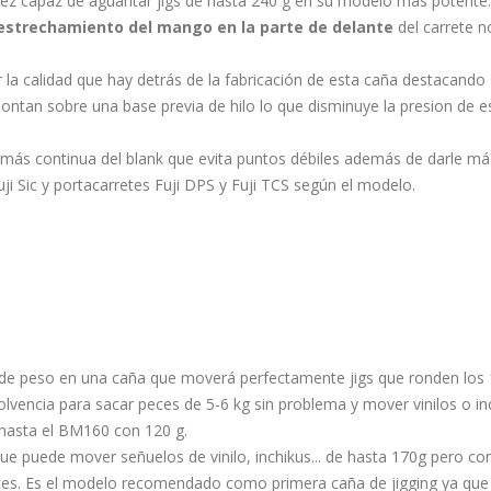
z capaz de aguantar jigs de hasta 240 g en su modelo más potente.
estrechamiento del mango en la parte de delante
del carrete 
 la calidad que hay detrás de la fabricación de esta caña destacando 
 montan sobre una base previa de hilo lo que disminuye la presion de e
más continua del blank que evita puntos débiles además de darle más 
Fuji Sic y portacarretes Fuji DPS y Fuji TCS según el modelo.
5g de peso en una caña que moverá perfectamente jigs que ronden los 
lvencia para sacar peces de 5-6 kg sin problema y mover vinilos o in
hasta el BM160 con 120 g.
ue puede mover señuelos de vinilo, inchikus... de hasta 170g pero c
es. Es el modelo recomendado como primera caña de jigging ya que s