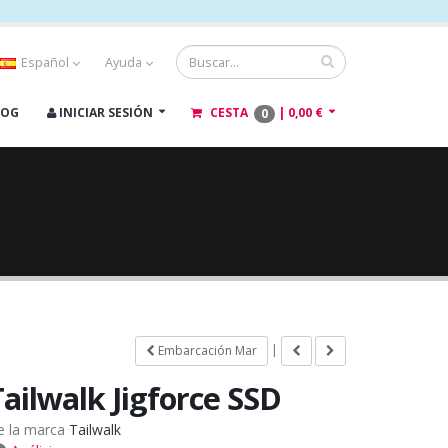
Español
Ayuda
LOG
INICIAR SESIÓN
CESTA
|
0,00 €
0
|
Embarcación Mar
Tailwalk Jigforce SSD
e la marca
Tailwalk