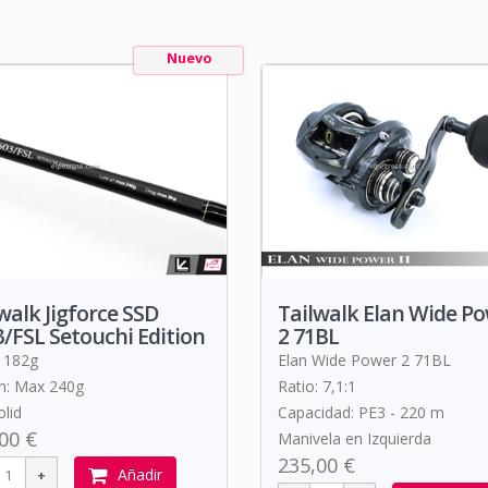
Nuevo
walk Jigforce SSD
Tailwalk Elan Wide P
/FSL Setouchi Edition
2 71BL
 182g
Elan Wide Power 2 71BL
n: Max 240g
Ratio: 7,1:1
olid
Capacidad: PE3 - 220 m
00 €
Manivela en Izquierda
235,00 €
Añadir