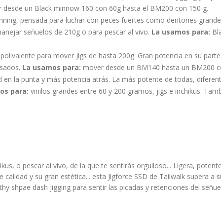
desde un Black minnow 160 con 60g hasta el BM200 con 150 g.
inning, pensada para luchar con peces fuertes como dentones grande
 manejar señuelos de 210g o para pescar al vivo.
La usamos para:
Bl
 polivalente para mover jigs de hasta 200g. Gran potencia en su par
esados.
La usamos para:
mover desde un BM140 hasta un BM200 c
d en la punta y más potencia atrás. La más potente de todas, diferen
os para:
vinilos grandes entre 60 y 200 gramos, jigs e inchikus. Tamb
ikus, o pescar al vivo, de la que te sentirás orgulloso... Ligera, po
 calidad y su gran estética... esta Jigforce SSD de Tailwalk super
lthy shpae dash jigging para sentir las picadas y retenciones del señue