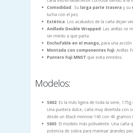
caña extremadamente cómoda siendo a la ve
Comodidad
: Su
larga parte trasera
y su
lucha con el pez.
Estética
. Los acabados de la caña dejan ver
Anillado Double Wrapped
: Las anillas se
sin miedo a que parta.
Enchufable en el mango,
para una acción 
Montada con componentes Fuji
: Anillas 
Puntero Fuji MNST
que evita enredos.
Modelos:
S602
: Es la más ligera de toda la serie, 17
Una puntera dulce, caña muy divertida con so
desde un Black minnow 140 con 40 gramos 
S603
: El modelo más polivalente. Una caña q
potencia de sobra para manejar grandes pec