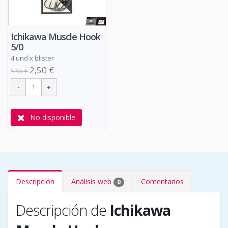
Ichikawa Muscle Hook
5/0
4 und x blister
2,50 €
5,95 €
No disponible
Descripción
Análisis web
Comentarios
0
Descripción de
Ichikawa