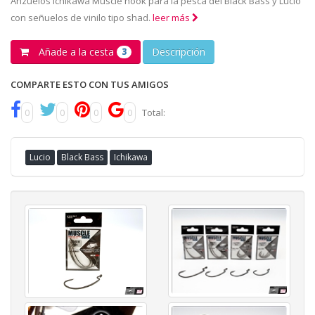
Anzuelos Ichikawa Muscle hook para la pesca del Black Bass y Lucio
con señuelos de vinilo tipo shad.
leer más
Añade a la cesta
Descripción
3
COMPARTE ESTO CON TUS AMIGOS
0
0
0
0
Total:
Lucio
Black Bass
Ichikawa