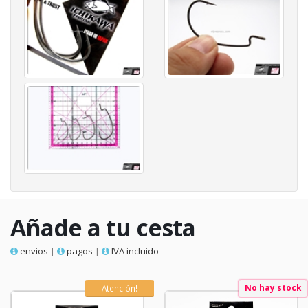
Añade a tu cesta
envios
|
pagos
|
IVA incluido
No hay stock
Atención!