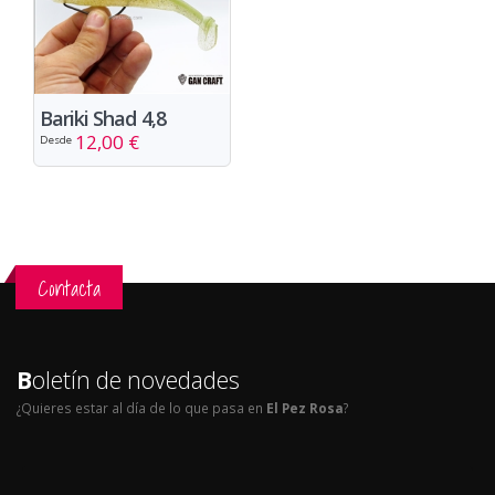
Bariki Shad 4,8
12,00 €
Desde
Contacta
B
oletín de novedades
¿Quieres estar al día de lo que pasa en
El Pez Rosa
?