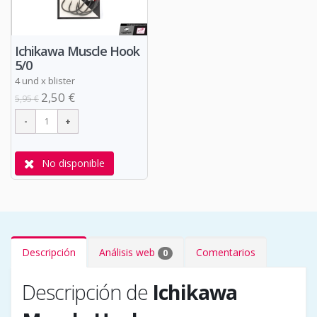
Ichikawa Muscle Hook
5/0
4 und x blister
2,50 €
5,95 €
No disponible
Descripción
Análisis web
Comentarios
0
Descripción de
Ichikawa