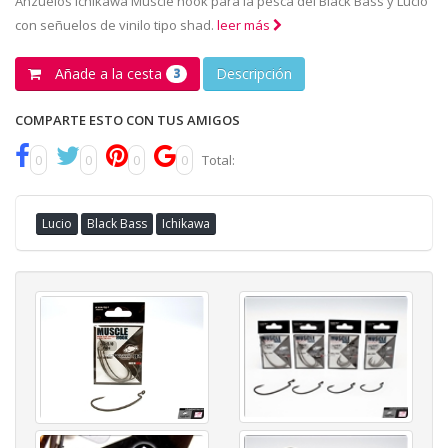
Anzuelos Ichikawa Muscle hook para la pesca del Black Bass y Lucio
con señuelos de vinilo tipo shad.
leer más
Añade a la cesta
Descripción
3
COMPARTE ESTO CON TUS AMIGOS
0
0
0
0
Total:
Lucio
Black Bass
Ichikawa