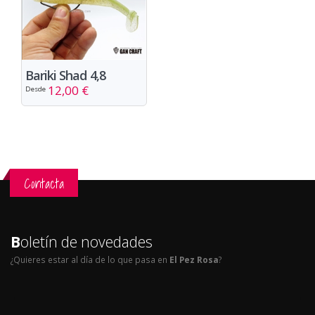
Bariki Shad 4,8
12,00 €
Desde
Contacta
B
oletín de novedades
¿Quieres estar al día de lo que pasa en
El Pez Rosa
?