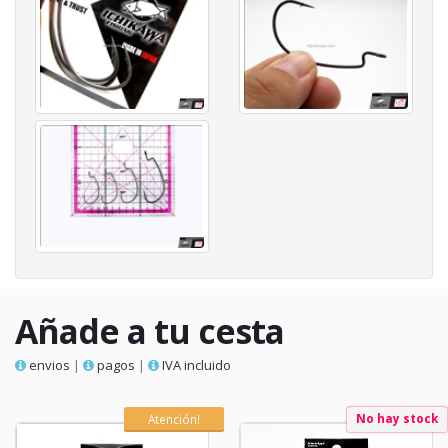
Añade a tu cesta
envios
|
pagos
|
IVA incluido
No hay stock
Atención!