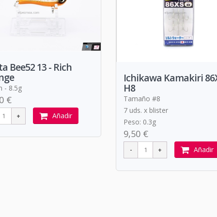
a Bee52 13 - Rich
nge
Ichikawa Kamakiri 86
H8
- 8.5g
Tamaño #8
0 €
7 uds. x blister
Añadir
Peso: 0.3g
9,50 €
Añadir