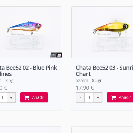
a Bee52 02 - Blue Pink
Chata Bee52 03 - Sunr
dines
Chart
- 8.5g
52mm - 8.5gr
0 €
17,90 €
Añadir
Añadir