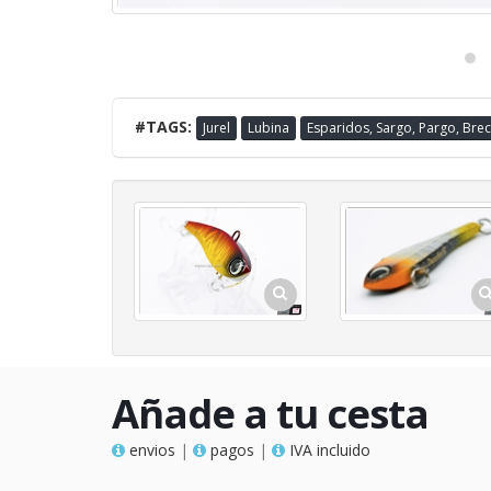
#TAGS:
Jurel
Lubina
Esparidos, Sargo, Pargo, Bre
Añade a tu cesta
envios
|
pagos
|
IVA incluido