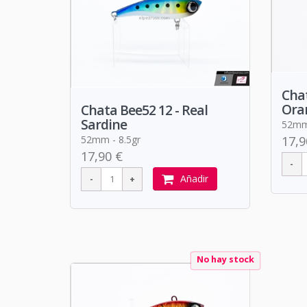
Chat
Ora
Chata Bee52 12 - Real
Sardine
52mm 
52mm - 8.5gr
17,9
17,90 €
Añadir
No hay stock