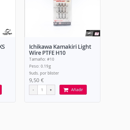
XS
Ichikawa Kamakiri Light
Wire PTFE H10
Tamaño: #10
Peso: 0.19g
9uds. por blister
9,50 €
Añadir