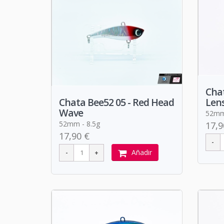
Chat
Len
Chata Bee52 05 - Red Head
Wave
52mm 
52mm - 8.5g
17,9
17,90 €
Añadir