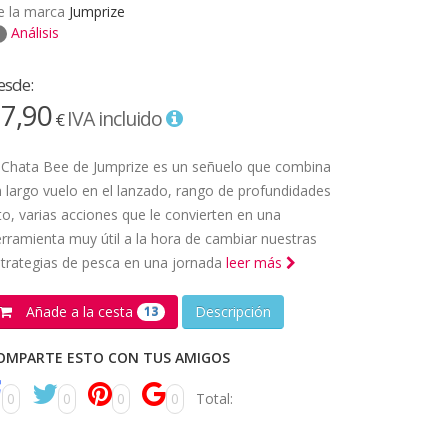
e la marca
Jumprize
Análisis
esde:
7,90
IVA incluido
€
 Chata Bee de Jumprize es un señuelo que combina
 largo vuelo en el lanzado, rango de profundidades
to, varias acciones que le convierten en una
rramienta muy útil a la hora de cambiar nuestras
trategias de pesca en una jornada
leer más
Añade a la cesta
Descripción
13
OMPARTE ESTO CON TUS AMIGOS
0
0
0
0
Total: