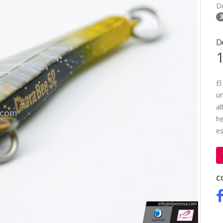
D
3
D
1
El
un
al
he
es
C