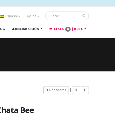
Español
Ayuda
LOG
INICIAR SESIÓN
CESTA
|
0,00 €
0
|
Nadadores
Chata Bee