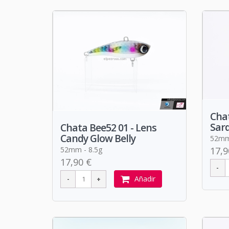
Chat
Sar
Chata Bee52 01 - Lens
Candy Glow Belly
52mm 
52mm - 8.5g
17,9
17,90 €
Añadir