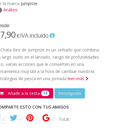
e la marca
Jumprize
Análisis
esde:
7,90
IVA incluido
€
 Chata Bee de Jumprize es un señuelo que combina
 largo vuelo en el lanzado, rango de profundidades
to, varias acciones que le convierten en una
rramienta muy útil a la hora de cambiar nuestras
trategias de pesca en una jornada
leer más
Añade a la cesta
Descripción
13
OMPARTE ESTO CON TUS AMIGOS
0
0
0
0
Total: