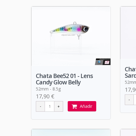
Chat
Sar
Chata Bee52 01 - Lens
Candy Glow Belly
52mm 
52mm - 8.5g
17,9
17,90 €
Añadir