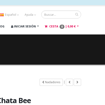
Español
Ayuda
LOG
INICIAR SESIÓN
CESTA
|
0,00 €
0
|
Nadadores
Chata Bee