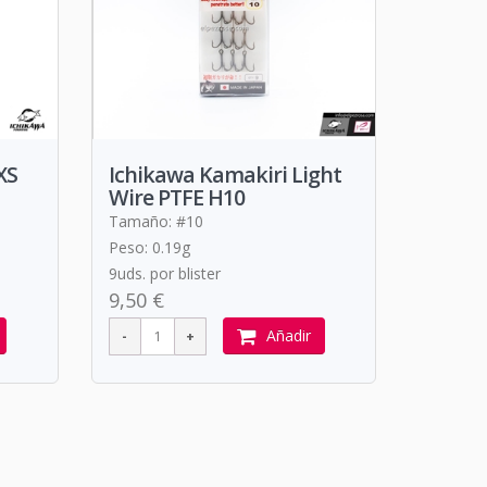
XS
Ichikawa Kamakiri Light
Wire PTFE H10
Tamaño: #10
Peso: 0.19g
9uds. por blister
9,50 €
Añadir