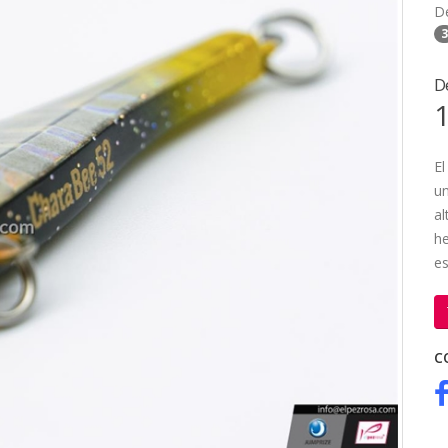
D
3
D
1
El
un
al
he
es
C