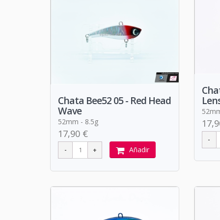
Chat
Len
Chata Bee52 05 - Red Head
Wave
52mm 
52mm - 8.5g
17,9
17,90 €
Añadir