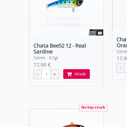
Chat
Ora
Chata Bee52 12 - Real
Sardine
52mm 
52mm - 8.5gr
17,9
17,90 €
Añadir
No hay stock