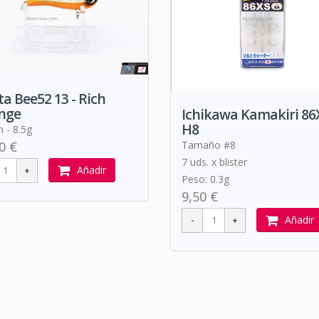
a Bee52 13 - Rich
nge
Ichikawa Kamakiri 86
H8
- 8.5g
Tamaño #8
0 €
7 uds. x blister
Añadir
Peso: 0.3g
9,50 €
Añadir