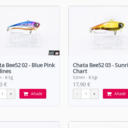
a Bee52 02 - Blue Pink
Chata Bee52 03 - Sunr
dines
Chart
- 8.5g
52mm - 8.5gr
0 €
17,90 €
Añadir
Añadir