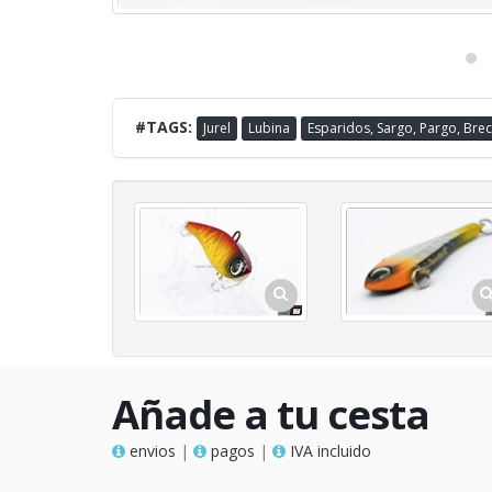
#TAGS:
Jurel
Lubina
Esparidos, Sargo, Pargo, Bre
Añade a tu cesta
envios
|
pagos
|
IVA incluido