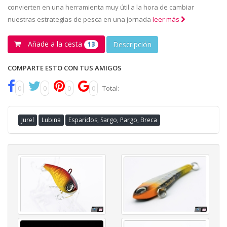
convierten en una herramienta muy útil a la hora de cambiar
nuestras estrategias de pesca en una jornada
leer más
Añade a la cesta
Descripción
13
COMPARTE ESTO CON TUS AMIGOS
0
0
0
0
Total:
Jurel
Lubina
Esparidos, Sargo, Pargo, Breca