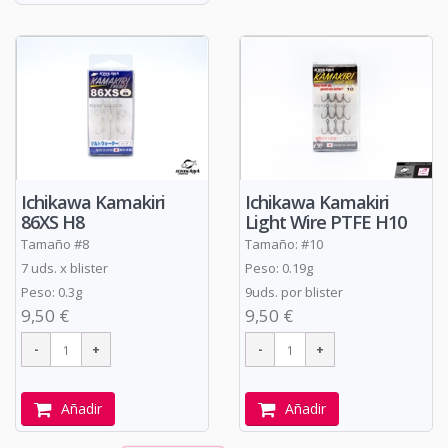
Ichikawa Kamakiri
Ichikawa Kamakiri
86XS H8
Light Wire PTFE H10
Tamaño #8
Tamaño: #10
7 uds. x blister
Peso: 0.19g
Peso: 0.3g
9uds. por blister
9,50 €
9,50 €
Añadir
Añadir