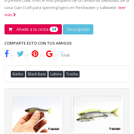
El Jointed Claw 70 es el más pequeño de la familia de swimbaits de la
casa Gan Craft para spinning ligero en freshwater y saltwater.
leer
más
Añade a la cesta
Descripción
24
COMPARTE ESTO CON TUS AMIGOS
0
0
0
0
Total:
Barbo
Black Bass
Lubina
Trucha