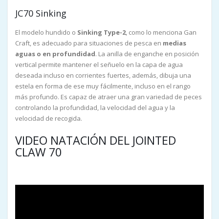
JC70 Sinking
El modelo hundido o
Sinking Type-2
, como lo menciona Gan
Craft, es adecuado para situaciones de pesca en
medias
aguas o en profundidad
. La anilla de enganche en posición
vertical permite mantener el señuelo en la capa de agua
deseada incluso en corrientes fuertes, además, dibuja una
estela en forma de ese muy fácilmente, incluso en el rango
más profundo. Es capaz de atraer una gran variedad de peces
controlando la profundidad, la velocidad del agua y la
velocidad de recogida.
VIDEO NATACIÓN DEL JOINTED
CLAW 70