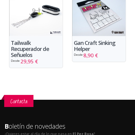
Tailwalk
Gan Craft Sinking
Recuperador de
Helper
Señuelos
8,90 €
Desde
29,95 €
Desde
Contacta
B
oletín de novedades
¿Quieres estar al día de lo que pasa en
El Pez Rosa
?