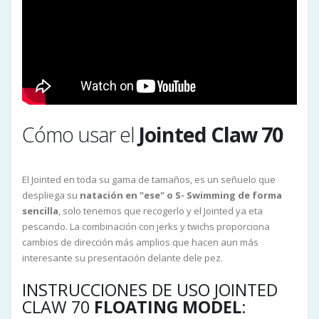
Cómo usar el
Jointed Claw 70
El Jointed en toda su gama de tamaños, es un señuelo que
despliega su
natación en "ese" o S- Swimming de forma
sencilla
, solo tenemos que recogerlo y el Jointed ya eta
pescando. La combinación con jerks y twichs proporciona
cambios de dirección más amplios que hacen aun más
interesante su presentación delante dele pez.
INSTRUCCIONES DE USO JOINTED
CLAW 70
FLOATING MODEL
: