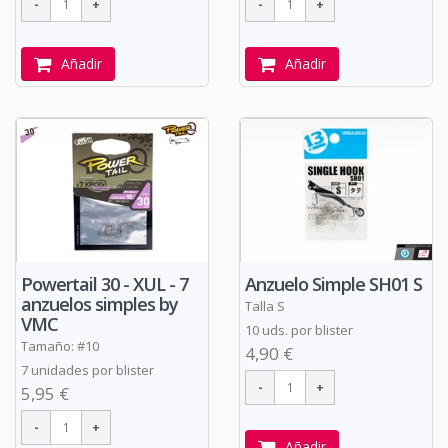
Añadir
Añadir
Powertail 30 - XUL - 7
Anzuelo Simple SH01 S
anzuelos simples by
Talla S
VMC
10 uds. por blister
Tamaño: #10
4,90 €
7 unidades por blister
5,95 €
Añadir