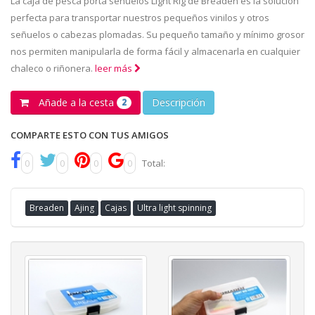
La caja de pesca porta señuelos Light Rig de Breaden es la solución
perfecta para transportar nuestros pequeños vinilos y otros
señuelos o cabezas plomadas. Su pequeño tamaño y mínimo grosor
nos permiten manipularla de forma fácil y almacenarla en cualquier
chaleco o riñonera.
leer más
Añade a la cesta
Descripción
2
COMPARTE ESTO CON TUS AMIGOS
0
0
0
0
Total:
Breaden
Ajing
Cajas
Ultra light spinning