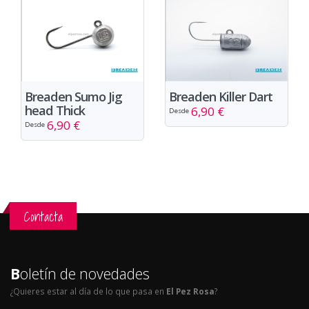
Breaden Sumo Jig
Breaden Killer Dart
head Thick
6,90 €
Desde
6,90 €
Desde
Contacta
B
oletín de novedades
¿Quieres estar al día de lo que pasa en
El Pez Rosa
?