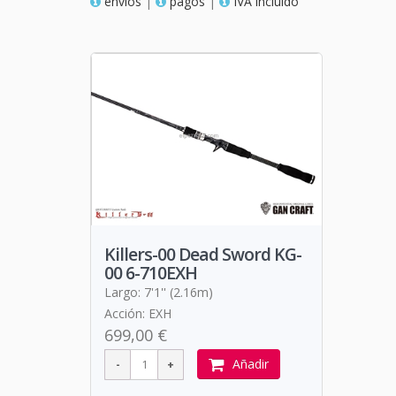
envios
|
pagos
|
IVA incluido
Killers-00 Dead Sword KG-
00 6-710EXH
Largo: 7'1'' (2.16m)
Acción: EXH
699,00 €
Añadir