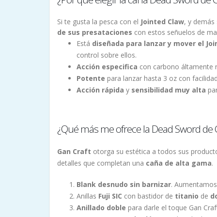
Si te gusta la pesca con el
Jointed Claw
, y demás 
de sus presataciones
con estos señuelos de m
Está
diseñada para lanzar y mover el Joi
control sobre ellos.
Acción especifica
con carbono áltamente re
Potente
para lanzar hasta 3 oz con facilid
Acción rápida
y
sensibilidad muy alta
par
¿Qué más me ofrece la Dead Sword de 
Gan Craft
otorga su estética a todos sus produc
detalles que completan una
caña de alta gama
.
Blank desnudo sin barnizar
. Aumentamos 
Anillas
Fuji SIC
con bastidor de
titanio
de
d
Anillado doble
para darle el toque Gan Craft