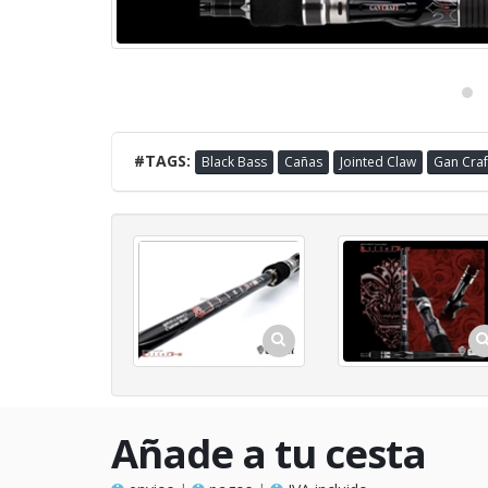
#TAGS:
Black Bass
Cañas
Jointed Claw
Gan Craf
Añade a tu cesta