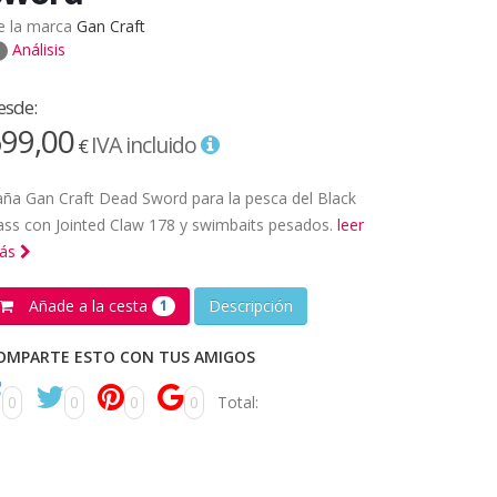
e la marca
Gan Craft
Análisis
esde:
99,00
IVA incluido
€
ña Gan Craft Dead Sword para la pesca del Black
ss con Jointed Claw 178 y swimbaits pesados.
leer
ás
Añade a la cesta
Descripción
1
OMPARTE ESTO CON TUS AMIGOS
0
0
0
0
Total: