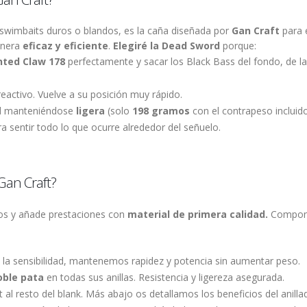
swimbaits duros o blandos, es la caña diseñada por
Gan Craft
para e
anera
eficaz y eficiente
.
Elegiré la Dead Sword
porque:
nted Claw 178
perfectamente y sacar los Black Bass del fondo, de las
activo. Vuelve a su posición muy rápido.
ad manteniéndose
ligera
(solo
198 gramos
con el contrapeso incluido
a sentir todo lo que ocurre alrededor del señuelo.
Gan Craft?
tos y añade prestaciones con
material de primera calidad.
Componen
la sensibilidad, mantenemos rapidez y potencia sin aumentar peso.
oble pata
en todas sus anillas. Resistencia y ligereza asegurada.
 al resto del blank. Más abajo os detallamos los beneficios del anilla