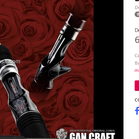
D
0
D
6
Ca
Ba
m
C