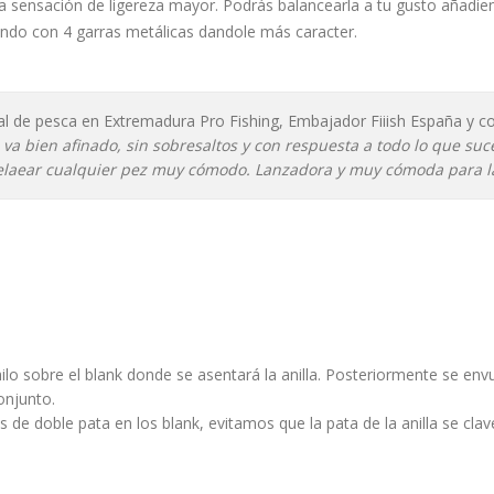
a sensación de ligereza mayor. Podrás balancearla a tu gusto añadien
rando con 4 garras metálicas dandole más caracter.
l de pesca en Extremadura Pro Fishing, Embajador Fiiish España y co
 va bien afinado, sin sobresaltos y con respuesta a todo lo que su
elaear cualquier pez muy cómodo. Lanzadora y muy cómoda para l
lo sobre el blank donde se asentará la anilla. Posteriormente se envuelv
conjunto.
de doble pata en los blank, evitamos que la pata de la anilla se clave