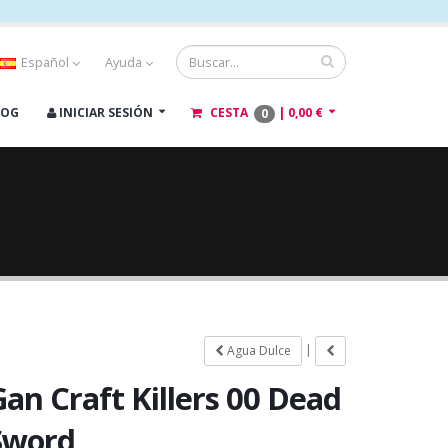
Español
Ayuda
LOG
INICIAR SESIÓN
CESTA
|
0,00 €
0
|
Agua Dulce
Gan Craft Killers 00 Dead
Sword