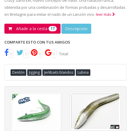
Crazy Sand Eel, nuevo concepto de nado. Una natación única,
obtenida por una combinación de formas probadas y desarrolladas
en Bretagne para imitar el nado de un Lanzón vivo.
leer más
Añade a la cesta
Descripción
17
COMPARTE ESTO CON TUS AMIGOS
0
0
0
0
Total:
Dentòn
Jigging
Jerkbaits blandos
Lubina