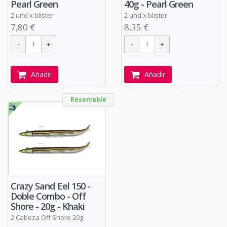
Pearl Green
40g - Pearl Green
2 und x blister
2 und x blister
7,80 €
8,35 €
Añadir
Añadir
Reservable
Crazy Sand Eel 150 -
Doble Combo - Off
Shore - 20g - Khaki
2 Cabeza Off Shore 20g