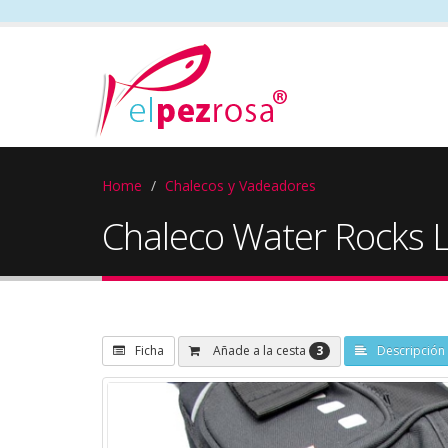
Home
Chalecos y Vadeadores
Chaleco Water Rocks Li
3
Añade a la cesta
Ficha
Descripción