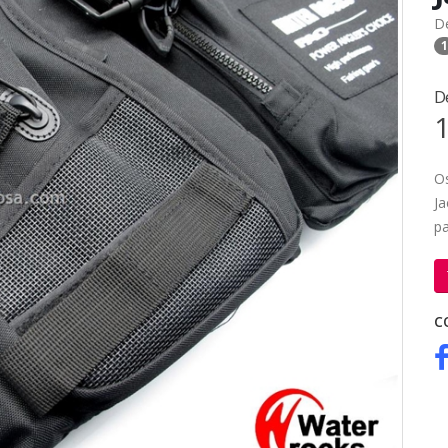
D
1
D
1
Os
Ja
p
C