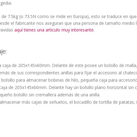
agedia.
d de 7.5kg (o 73.5N como se mide en Europa), esto se traduce en qu
sde el fabricante nos aseguran que una persona de tamaño medio ll
lvavidas
aquí tienes una articulo muy interesante.
je:
a caja de 205x145x60mm. Delante de este posee un bolsillo de malla, 
emás de sus correspondientes anillas para fijar el accesorio al chalec
bolsillo para almacenar bobinas de hilo, pequeña caja para accesorio
a caja de 205x145x60mm. Delante hay un bolsillo plano horizontal sin c
queño bolsillo sin cremallera además de una anilla.
lmacenar más cajas de señuelos, el bocadillo de tortilla de patatas,