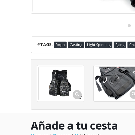
#TAGS:
Ropa
Casting
Light Spinning
Eging
Ch
Añade a tu cesta