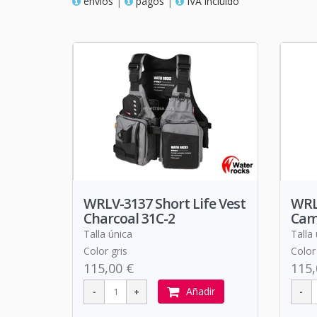
envios
|
pagos
|
IVA incluido
WRLV-3137 Short Life Vest
WRLV
Charcoal 31C-2
Cam
Talla única
Talla
Color gris
Color
115,00 €
115,
Añadir