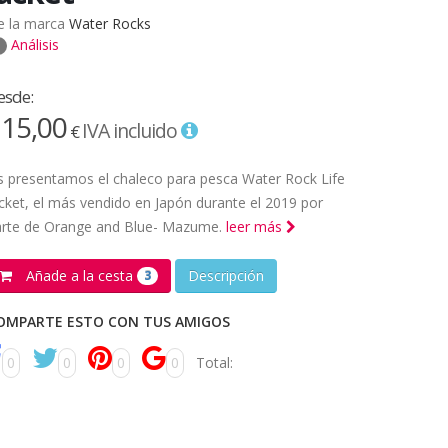
e la marca
Water Rocks
Análisis
esde:
15,00
IVA incluido
€
 presentamos el chaleco para pesca Water Rock Life
cket, el más vendido en Japón durante el 2019 por
arte de Orange and Blue- Mazume.
leer más
Añade a la cesta
Descripción
3
OMPARTE ESTO CON TUS AMIGOS
0
0
0
0
Total: