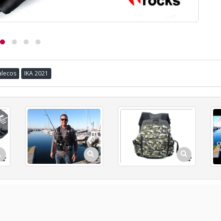
alecos
IKA 2021