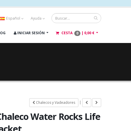
Español
Ayuda
LOG
INICIAR SESIÓN
CESTA
|
0,00 €
0
|
Chalecos y Vadeadores
Chaleco Water Rocks Life
Jacket