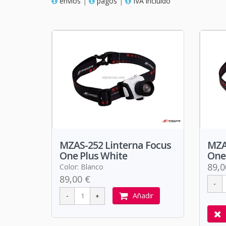
envios
|
pagos
|
IVA incluido
MZAS-252 Linterna Focus
MZA
One Plus White
One 
89,0
Color: Blanco
89,00 €
Añadir