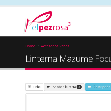
Home
Accesorios Varios
Linterna Mazume Focu
2
Añade a la cesta
Ficha
Descripción