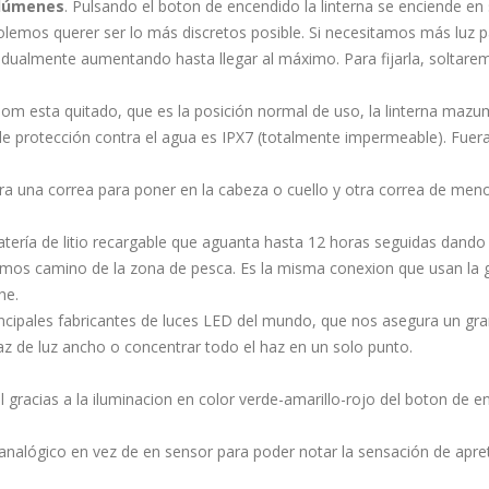
 lúmenes
. Pulsando el boton de encendido la linterna se enciende 
emos querer ser lo más discretos posible. Si necesitamos más luz 
gradualmente aumentando hasta llegar al máximo. Para fijarla, soltar
oom esta quitado, que es la posición normal de uso, la linterna maz
l de protección contra el agua es IPX7 (totalmente impermeable). Fuer
a una correa para poner en la cabeza o cuello y otra correa de men
atería de litio recargable que aguanta hasta 12 horas seguidas dand
amos camino de la zona de pesca. Es la misma conexion que usan la
he.
incipales fabricantes de luces LED del mundo, que nos asegura un gran
az de luz ancho o concentrar todo el haz en un solo punto.
 gracias a la iluminacion en color verde-amarillo-rojo del boton de en
analógico en vez de en sensor para poder notar la sensación de apre