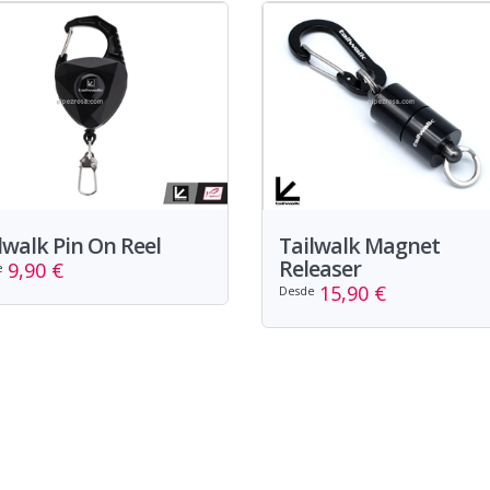
lwalk Pin On Reel
Tailwalk Magnet
Releaser
9,90 €
e
15,90 €
Desde