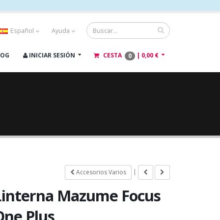
Español
Ayuda
LOG
INICIAR SESIÓN
CESTA
|
0,00 €
0
|
Accesorios Varios
Linterna Mazume Focus
One Plus