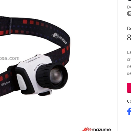
D
0
D
8
La
cr
n
d
C