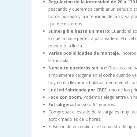
Regulacion de la intensidad de 20 a 130
pescando y queremos cambiar un señuelo sol
boton pulsado y la intensidad de la luz va 
que necesitemos.
Sumergible hasta un metro
: Cuando el z
lo que la hace perfecta para vadear. El nive
marino o la lluvia.
Varias posibilidades de montaje.
Incorpor
la mochila.
Nunca te quedarás sin luz:
Gracias a su b
simplemente cargarla en el coche cuando v
hoy en día llevamos habitualmente en el coc
Luz led fabricada por CREE
, uno de los pr
Foco con zoom
. Podemos elegir entre un h
Extraligera:
tan sólo 64 gramos.
Comprobar el estado de la carga es muy fácil
aproximado es de 2 horas.
El Boton de encendido se ha puesto de tipo 