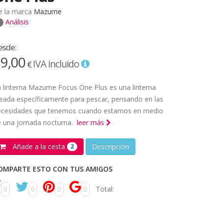
e la marca
Mazume
Análisis
esde:
9,00
IVA incluido
€
 linterna Mazume Focus One Plus es una linterna
eada específicamente para pescar, pensando en las
ecesidades que tenemos cuando estamos en medio
e una jornada nocturna.
leer más
Añade a la cesta
Descripción
2
OMPARTE ESTO CON TUS AMIGOS
0
0
0
0
Total: