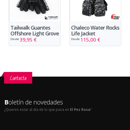
Tailwalk Guantes
Chaleco Water Rocks
Offshore Light Grove
Life Jacket
39,95 €
115,00 €
Desde
Desde
Contacta
B
oletín de novedades
¿Quieres estar al día de lo que pasa en
El Pez Rosa
?