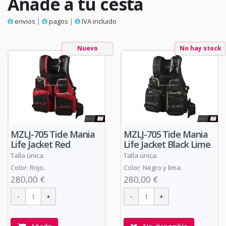
Añade a tu cesta
envios
|
pagos
|
IVA incluido
Nuevo
No hay stock
MZLJ-705 Tide Mania
MZLJ-705 Tide Mania
Life Jacket Red
Life Jacket Black Lime
Talla única.
Talla única.
Color: Rojo.
Color: Negro y lima.
280,00 €
280,00 €