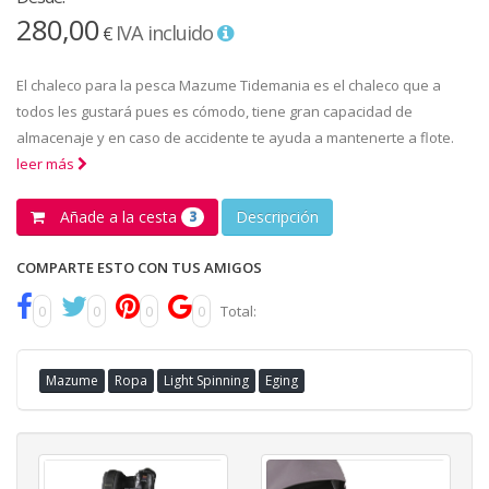
280,00
IVA incluido
€
El chaleco para la pesca Mazume Tidemania es el chaleco que a
todos les gustará pues es cómodo, tiene gran capacidad de
almacenaje y en caso de accidente te ayuda a mantenerte a flote.
leer más
Añade a la cesta
Descripción
3
COMPARTE ESTO CON TUS AMIGOS
0
0
0
0
Total:
Mazume
Ropa
Light Spinning
Eging