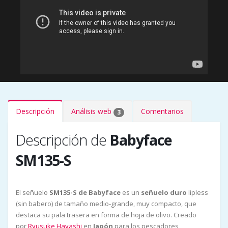
Descripción
Análisis web
Comentarios
3
Descripción de
Babyface
SM135-S
El señuelo
SM135-S de Babyface
es un
señuelo duro
lipless
(sin babero) de tamaño medio-grande, muy compacto, que
destaca su pala trasera en forma de hoja de olivo. Creado
por
Ryusuke Hayashi
en
Japón
para los pescadores