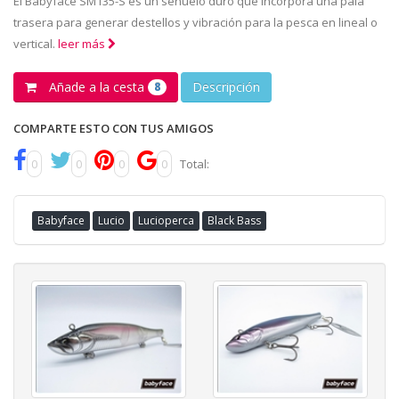
El Babyface SM135-S es un señuelo duro que incorpora una pala
trasera para generar destellos y vibración para la pesca en lineal o
vertical.
leer más
Añade a la cesta
Descripción
8
COMPARTE ESTO CON TUS AMIGOS
0
0
0
0
Total:
Babyface
Lucio
Lucioperca
Black Bass