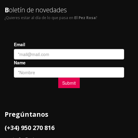
B
oletín de novedades
¿Quieres estar al día de lo que pasa en
El Pez Rosa
?
Pregúntanos
(+34) 950 270 816