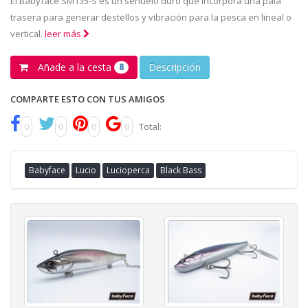
El Babyface SM135-S es un señuelo duro que incorpora una pala
trasera para generar destellos y vibración para la pesca en lineal o
vertical.
leer más
Añade a la cesta
Descripción
8
COMPARTE ESTO CON TUS AMIGOS
0
0
0
0
Total:
Babyface
Lucio
Lucioperca
Black Bass