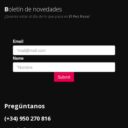
B
oletín de novedades
¿Quieres estar al día de lo que pasa en
El Pez Rosa
?
Pregúntanos
(+34) 950 270 816