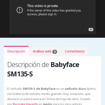
Descripción
Análisis web
Comentarios
3
Descripción de
Babyface
SM135-S
El señuelo
SM135-S de Babyface
es un
señuelo duro
lipless
(sin babero) de tamaño medio-grande, muy compacto, que
destaca su pala trasera en forma de hoja de olivo. Creado
por
Ryusuke Hayashi
en
Japón
para los pescadores