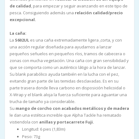
de calidad
, para empezar y seguir avanzando en este tipo de
pesca. Consiguiendo además una
relación calidad/precio
excepcional.
La caña:
La
S602UL
es una caña extremadamente ligera ,corta, y con
una acción regular diseñada para ayudarnos a lanzar
pequeños señuelos en pequeños ríos, tramos de cabecera o
zonas con mucha vegetación. Una caña con gran sensibilidad y
que se comporta como un auténtico látigo a la hora de lanzar.
Su blank parabólico ayuda también en la lucha con el pez,
evitando gran parte de las temidas desclavadas. Es en su
parte trasera donde lleva carbono en disposición helicoidal o
X-Wrap y el blank aloja la fuerza suficiente para aguantar una
trucha de tamaño ya considerable.
Su
mango de corcho con acabados metálicos y de madera
le dan una estética increible que Alpha Tackle ha rematado
vistiendola con
anillas y portacarrete Fuji.
Longitud: 6 pies (1,83m)
Peso: 73g