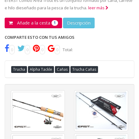
El ERST Combo Area Trout es un conjunto formado por caña, carrete
e hilo dieseñado para la pesca de la trucha.
leer más
Añade a la cesta
Descripción
1
COMPARTE ESTO CON TUS AMIGOS
0
0
0
0
Total:
Trucha
Alpha Tackle
Cañas
Trucha Cañas