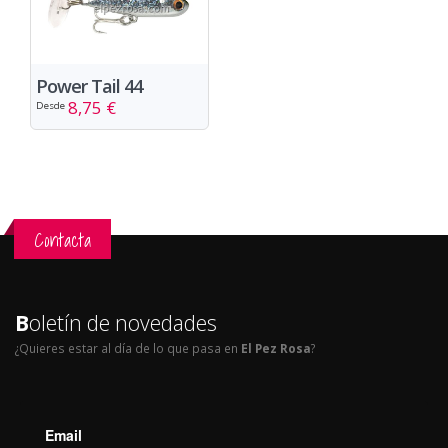
Power Tail 44
8,75 €
Desde
Contacta
B
oletín de novedades
¿Quieres estar al día de lo que pasa en
El Pez Rosa
?