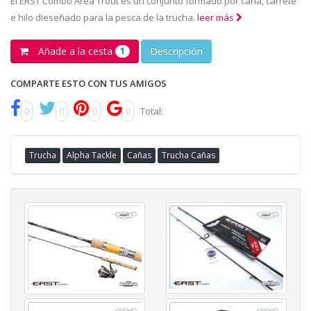
El ERST Combo Area Trout es un conjunto formado por caña, carrete
e hilo dieseñado para la pesca de la trucha.
leer más
Añade a la cesta
Descripción
1
COMPARTE ESTO CON TUS AMIGOS
0
0
0
0
Total:
Trucha
Alpha Tackle
Cañas
Trucha Cañas