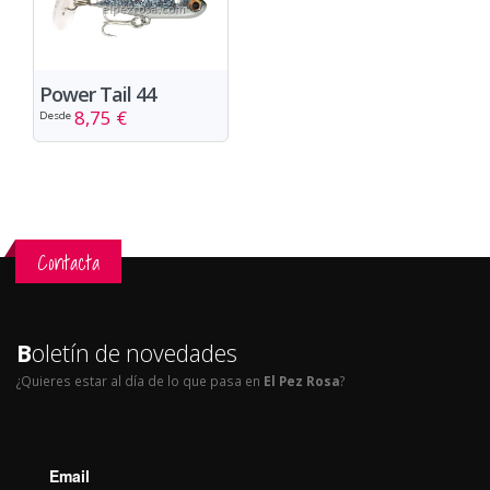
Power Tail 44
8,75 €
Desde
Contacta
B
oletín de novedades
¿Quieres estar al día de lo que pasa en
El Pez Rosa
?