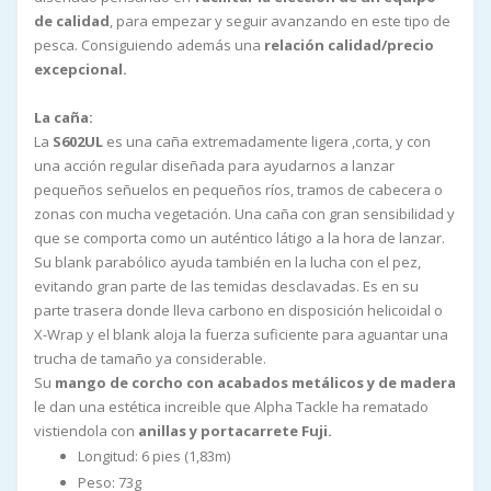
de calidad
, para empezar y seguir avanzando en este tipo de
pesca. Consiguiendo además una
relación calidad/precio
excepcional.
La caña:
La
S602UL
es una caña extremadamente ligera ,corta, y con
una acción regular diseñada para ayudarnos a lanzar
pequeños señuelos en pequeños ríos, tramos de cabecera o
zonas con mucha vegetación. Una caña con gran sensibilidad y
que se comporta como un auténtico látigo a la hora de lanzar.
Su blank parabólico ayuda también en la lucha con el pez,
evitando gran parte de las temidas desclavadas. Es en su
parte trasera donde lleva carbono en disposición helicoidal o
X-Wrap y el blank aloja la fuerza suficiente para aguantar una
trucha de tamaño ya considerable.
Su
mango de corcho con acabados metálicos y de madera
le dan una estética increible que Alpha Tackle ha rematado
vistiendola con
anillas y portacarrete Fuji.
Longitud: 6 pies (1,83m)
Peso: 73g