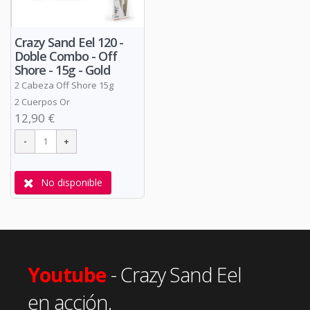
Crazy Sand Eel 120 -
Doble Combo - Off
Shore - 15g - Gold
2 Cabeza Off Shore 15g
2 Cuerpos Or
12,90 €
No disponible
Youtube
- Crazy Sand Eel
en acción.