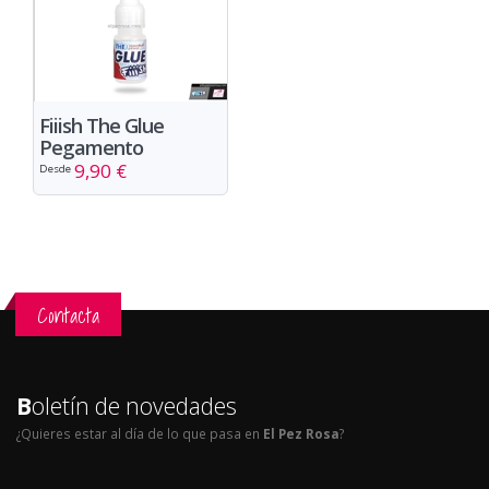
Fiiish The Glue
Pegamento
9,90 €
Desde
Contacta
B
oletín de novedades
¿Quieres estar al día de lo que pasa en
El Pez Rosa
?