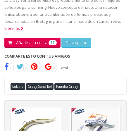
La Crazy Sand Eel de Fiiish es probablemente uno de los mejores
señuelos para spinning. Nuevo concepto de nado. Una natación
única, obtenida por una combinación de formas probadas y
desarrolladas en Bretagne para imitar el nado de un Lanzón vivo.
leer más
Añade a la cesta
Descripción
11
COMPARTE ESTO CON TUS AMIGOS
0
0
0
0
Total:
Lubina
Crazy Sand Eel
Familia Crazy