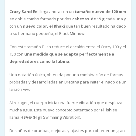
Crazy Sand Eel
llega ahora con un
tamaño nuevo de 120 mm
en doble combo formado por dos
cabezas de 15 g
cada una y
con un
nuevo color, el Khaki
que tan buen resultado ha dado
a su hermano pequeño, el Black Minnow.
Con este tamaño Fiiish reduce el escalón entre el Crazy 100 y el
150 con
una medida que se adapta perfectamente a
depredadores como la lubina.
Una natación única, obtenida por una combinación de formas
probadas y desarrolladas en Bretaña para imitar el nado de un
lanzón vivo.
Al recoger, el cuerpo inicia una fuerte vibración que desplaza
mucha agua. Este nuevo concepto patentado por
Fiiish
se
llama
HSV®
(High Swimming Vibration).
Dos años de pruebas, mejoras y ajustes para obtener un gran