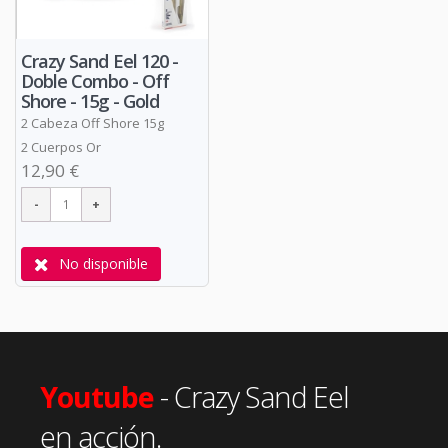
Crazy Sand Eel 120 -
Doble Combo - Off
Shore - 15g - Gold
2 Cabeza Off Shore 15g
2 Cuerpos Or
12,90 €
No disponible
Youtube
- Crazy Sand Eel
en acción.