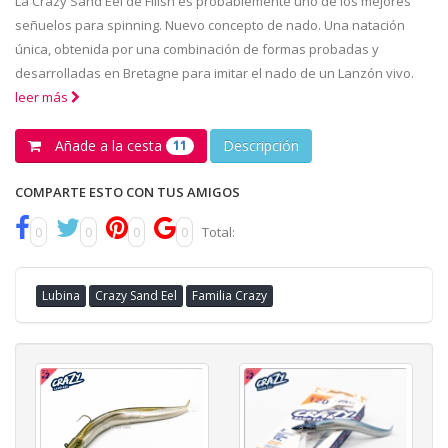
La Crazy Sand Eel de Fiiish es probablemente uno de los mejores
señuelos para spinning. Nuevo concepto de nado. Una natación
única, obtenida por una combinación de formas probadas y
desarrolladas en Bretagne para imitar el nado de un Lanzón vivo.
leer más
Añade a la cesta
Descripción
11
COMPARTE ESTO CON TUS AMIGOS
0
0
0
0
Total:
Lubina
Crazy Sand Eel
Familia Crazy