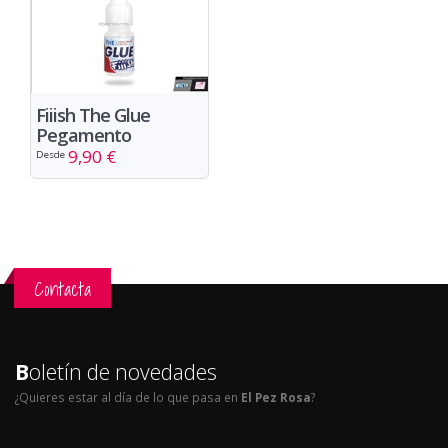
Fiiish The Glue
Pegamento
9,90 €
Desde
Contacta
B
oletín de novedades
¿Quieres estar al día de lo que pasa en
El Pez Rosa
?