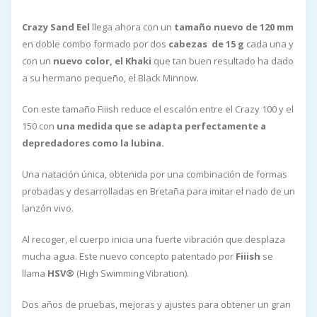
Crazy Sand Eel
llega ahora con un
tamaño nuevo de 120 mm
en doble combo formado por dos
cabezas de 15 g
cada una y
con un
nuevo color, el Khaki
que tan buen resultado ha dado
a su hermano pequeño, el Black Minnow.
Con este tamaño Fiiish reduce el escalón entre el Crazy 100 y el
150 con
una medida que se adapta perfectamente a
depredadores como la lubina.
Una natación única, obtenida por una combinación de formas
probadas y desarrolladas en Bretaña para imitar el nado de un
lanzón vivo.
Al recoger, el cuerpo inicia una fuerte vibración que desplaza
mucha agua. Este nuevo concepto patentado por
Fiiish
se
llama
HSV®
(High Swimming Vibration).
Dos años de pruebas, mejoras y ajustes para obtener un gran