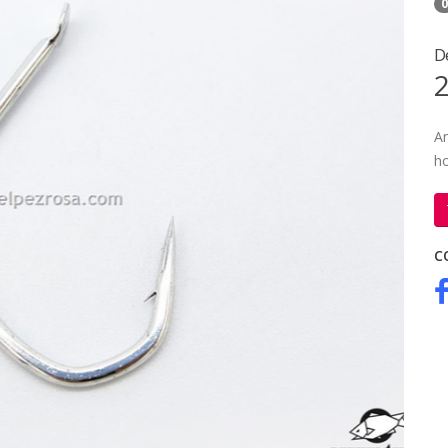
0
D
2
An
ho
C