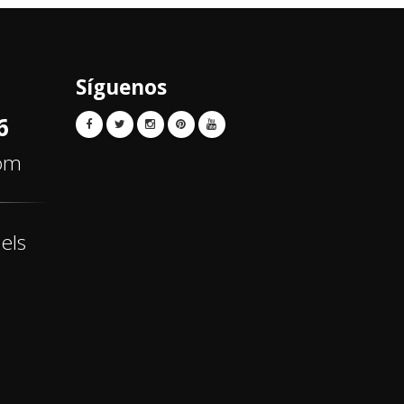
Síguenos
6
com
els