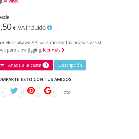
Análisis
esde:
,50
IVA incluido
€
zuelo Ichikawa APJ para montar tus propios assist
ok para slow jigging.
leer más
Añade a la cesta
Descripción
3
OMPARTE ESTO CON TUS AMIGOS
0
0
0
0
Total: