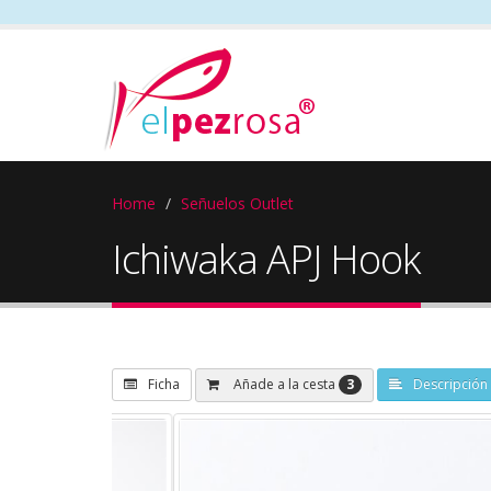
Home
Señuelos Outlet
Ichiwaka APJ Hook
3
Añade a la cesta
Ficha
Descripción