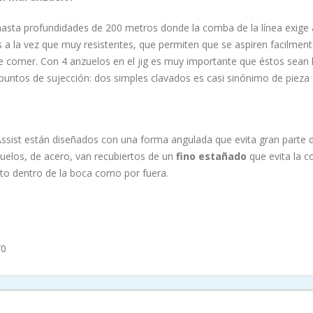
sta profundidades de 200 metros donde la comba de la línea exige 
os a la vez que muy resistentes, que permiten que se aspiren facilment
e comer. Con 4 anzuelos en el jig es muy importante que éstos sean l
 puntos de sujección: dos simples clavados es casi sinónimo de piez
Assist están diseñados con una forma angulada que evita gran parte 
zuelos, de acero, van recubiertos de un
fino estañado
que evita la c
anto dentro de la boca como por fuera.
/0