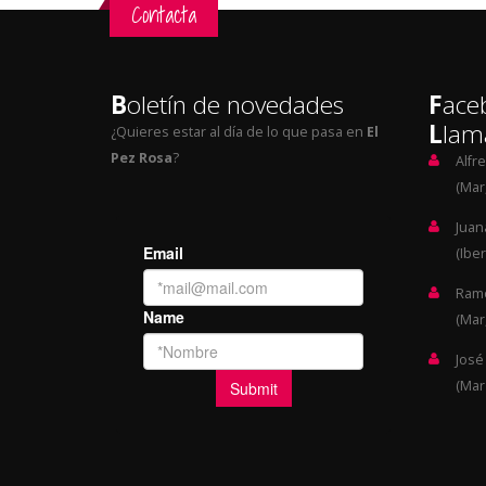
Contacta
B
oletín de novedades
F
ace
L
lam
¿Quieres estar al día de lo que pasa en
El
Pez Rosa
?
Alfr
(Mar,
Juan
(Iber
Ramó
(Mar,
José
(Mar