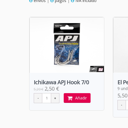
envios
|
pagos
|
IVA incluido
Ichikawa APJ Hook 7/0
El P
2,50 €
9 und 
5,20 €
5,50
Añadir