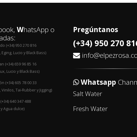
book,
W
hatsApp o
Pregúntanos
adas:
(+34) 950 270 81
edo (+34) 950 270 816
 Eging, Lucio y Black Bass)
info@elpezrosa.
an (+34) 659 96 85 16
ux, Lucio y Black Bass)
Whatsapp
Chann
n (+34) 605 78 00 33
 Vinilos, Tai-Rubber y Jigging)
Salt Water
 (+34) 640 347 488
Fresh Water
 y Agua dulce)