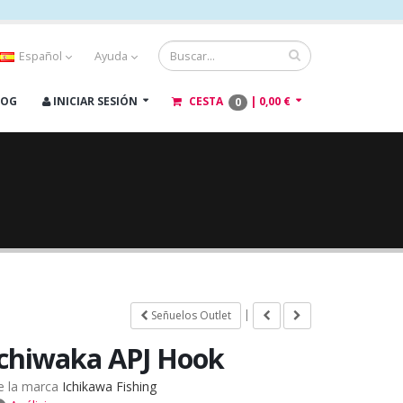
Español
Ayuda
LOG
INICIAR SESIÓN
CESTA
|
0,00 €
0
|
Señuelos Outlet
Ichiwaka APJ Hook
e la marca
Ichikawa Fishing