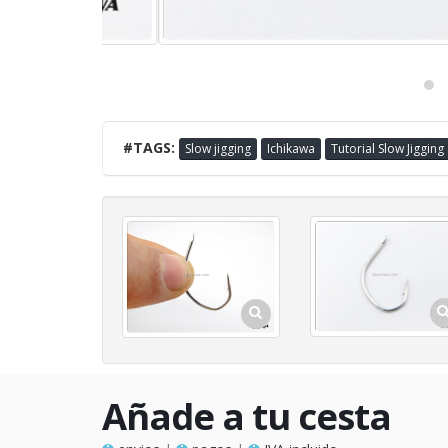
#TAGS:
Slow jigging
Ichikawa
Tutorial Slow Jigging
Añade a tu cesta