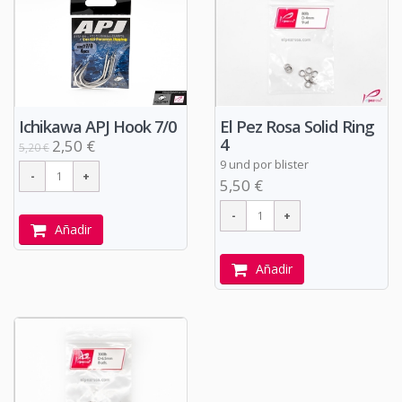
Ichikawa APJ Hook 7/0
El Pez Rosa Solid Ring
4
2,50 €
5,20 €
9 und por blister
5,50 €
Añadir
Añadir