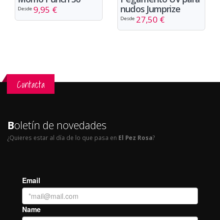
nudos Jumprize
9,95 €
Desde
27,50 €
Desde
Contacta
B
oletín de novedades
¿Quieres estar al día de lo que pasa en
El Pez Rosa
?