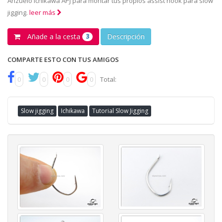
Anzuelo Ichikawa APJ para montar tus propios assist hook para slow
jigging.
leer más
Añade a la cesta
Descripción
3
COMPARTE ESTO CON TUS AMIGOS
0
0
0
0
Total:
Slow jigging
Ichikawa
Tutorial Slow Jigging