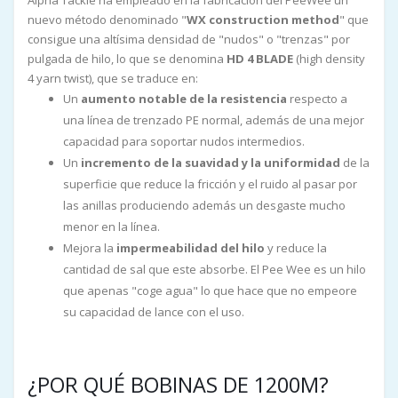
Alpha Tackle ha empleado en la fabricación del PeeWee un
nuevo método denominado "
WX construction method
" que
consigue una altísima densidad de "nudos" o "trenzas" por
pulgada de hilo, lo que se denomina
HD 4 BLADE
(high density
4 yarn twist), que se traduce en:
Un
aumento notable de la resistencia
respecto a
una línea de trenzado PE normal, además de una mejor
capacidad para soportar nudos intermedios.
Un
incremento de la suavidad y la uniformidad
de la
superficie que reduce la fricción y el ruido al pasar por
las anillas produciendo además un desgaste mucho
menor en la línea.
Mejora la
impermeabilidad del hilo
y reduce la
cantidad de sal que este absorbe. El Pee Wee es un hilo
que apenas "coge agua" lo que hace que no empeore
su capacidad de lance con el uso.
¿POR QUÉ BOBINAS DE 1200M?