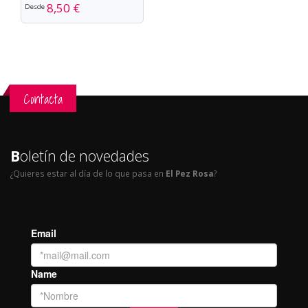
8,50 €
Desde
Contacta
B
oletín de novedades
¿Quieres estar al día de lo que pasa en
El Pez Rosa
?