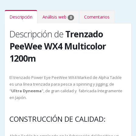
Descripción
Análisis web
Comentarios
0
Descripción de
Trenzado
PeeWee WX4 Multicolor
1200m
El trenzado Power Eye PeeWee WX4 Marked de Alpha Tackle
es una línea trenzada para pesca a spinning y jigging, de
"
Ultra Dyneema
", de gran calidad y fabricada íntegramente
en Japón.
CONSTRUCCIÓN DE CALIDAD: