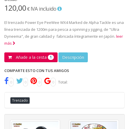
120,00
IVA incluido
€
El trenzado Power Eye PeeWee WX4 Marked de Alpha Tackle es una
línea trenzada de 1200m para pesca a spinning y jigging, de "Ultra
Dyneema", de gran calidad y fabricada íntegramente en Japón.
leer
más
Añade a la cesta
Descripción
1
COMPARTE ESTO CON TUS AMIGOS
0
0
0
0
Total:
Trenzado