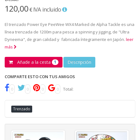
120,00
IVA incluido
€
El trenzado Power Eye PeeWee WX4 Marked de Alpha Tackle es una
línea trenzada de 1200m para pesca a spinning y jigging, de "Ultra
Dyneema", de gran calidad y fabricada íntegramente en Japón.
leer
más
Añade a la cesta
Descripción
1
COMPARTE ESTO CON TUS AMIGOS
0
0
0
0
Total:
Trenzado