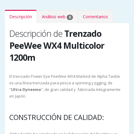
Descripción
Análisis web
Comentarios
0
Descripción de
Trenzado
PeeWee WX4 Multicolor
1200m
El trenzado Power Eye PeeWee WX4 Marked de Alpha Tackle
es una línea trenzada para pesca a spinning y jigging, de
"
Ultra Dyneema
", de gran calidad y fabricada íntegramente
en Japón.
CONSTRUCCIÓN DE CALIDAD: