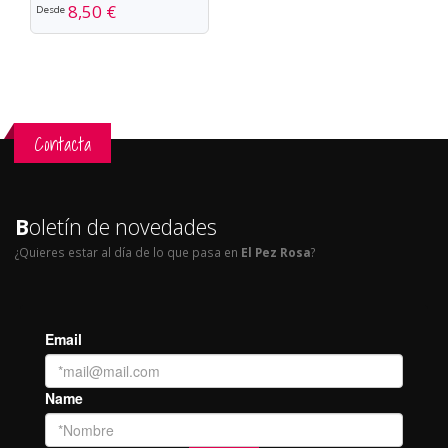
8,50 €
Desde
Contacta
B
oletín de novedades
¿Quieres estar al día de lo que pasa en
El Pez Rosa
?