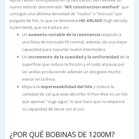
Alpha Tackle ha empleado en la fabricación del PeeWee un
nuevo método denominado "
WX construction method
" que
consigue una altísima densidad de "nudos" o "trenzas" por
pulgada de hilo, lo que se denomina
HD 4 BLADE
(high density
4 yarn twist), que se traduce en:
Un
aumento notable de la resistencia
respecto a
una línea de trenzado PE normal, además de una mejor
capacidad para soportar nudos intermedios.
Un
incremento de la suavidad y la uniformidad
de la
superficie que reduce la fricción y el ruido al pasar por
las anillas produciendo además un desgaste mucho
menor en la línea.
Mejora la
impermeabilidad del hilo
y reduce la
cantidad de sal que este absorbe. El Pee Wee es un hilo
que apenas "coge agua" lo que hace que no empeore
su capacidad de lance con el uso.
¿POR QUÉ BOBINAS DE 1200M?