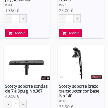
#341
#272
19,50 €
23,00 €
Añadir
Añadir
Scotty soporte sondas
Scotty soporte brazo
de 7 a 9pulg No.367
transductor con base
No.140
40,00 €
#140
35,50 €