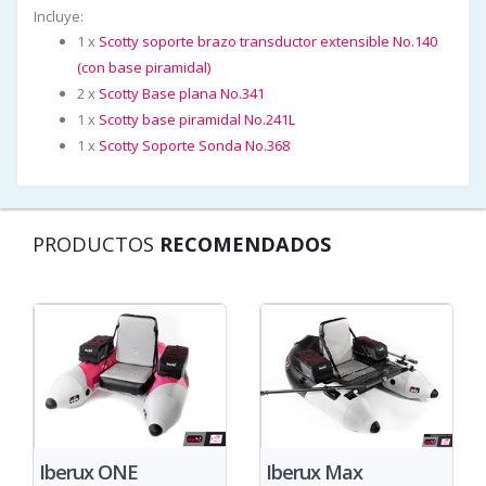
Incluye:
1 x
Scotty soporte brazo transductor extensible No.140
(con base piramidal)
2 x
Scotty Base plana No.341
1 x
Scotty base piramidal No.241L
1 x
Scotty Soporte Sonda No.368
PRODUCTOS
RECOMENDADOS
Iberux ONE
Iberux Max