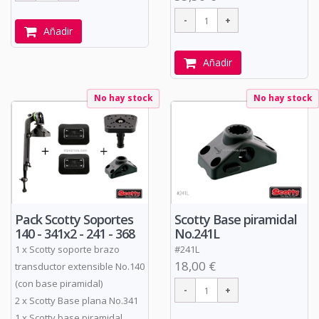
Añadir
Añadir
No hay stock
No hay stock
Pack Scotty Soportes
Scotty Base piramidal
140 - 341x2 - 241 - 368
No.241L
1 x Scotty soporte brazo
#241L
18,00 €
transductor extensible No.140
(con base piramidal)
2 x Scotty Base plana No.341
1 x Scotty base piramidal