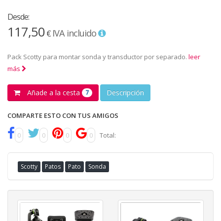
Desde:
117,50
IVA incluido
€
Pack Scotty para montar sonda y transductor por separado.
leer
más
Añade a la cesta
Descripción
7
COMPARTE ESTO CON TUS AMIGOS
0
0
0
0
Total:
Scotty
Patos
Pato
Sonda