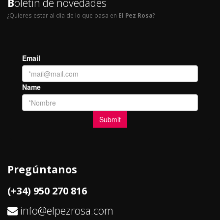
B
oletín de novedades
¿Quieres estar al día de lo que pasa en
El Pez Rosa
?
Pregúntanos
(+34) 950 270 816
info@elpezrosa.com