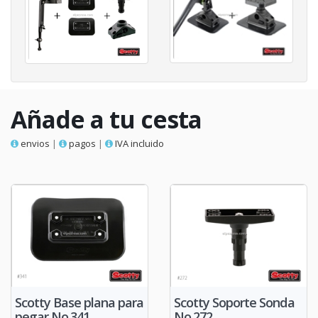
Añade a tu cesta
envios
|
pagos
|
IVA incluido
Scotty Base plana para
Scotty Soporte Sonda
pegar No.341
No.272