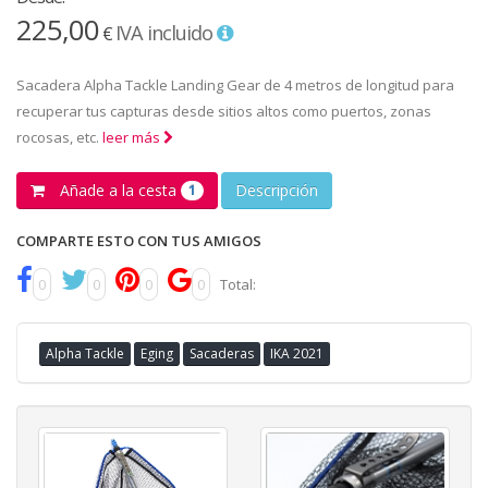
225,00
IVA incluido
€
Sacadera Alpha Tackle Landing Gear de 4 metros de longitud para
recuperar tus capturas desde sitios altos como puertos, zonas
rocosas, etc.
leer más
Añade a la cesta
Descripción
1
COMPARTE ESTO CON TUS AMIGOS
0
0
0
0
Total:
Alpha Tackle
Eging
Sacaderas
IKA 2021