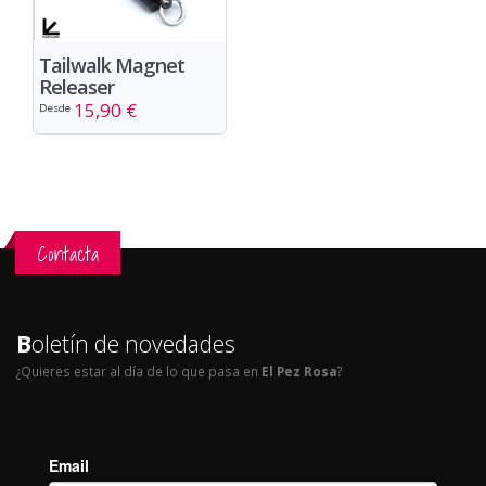
Tailwalk Magnet
Releaser
15,90 €
Desde
Contacta
B
oletín de novedades
¿Quieres estar al día de lo que pasa en
El Pez Rosa
?