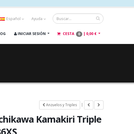
Español
Ayuda
LOG
INICIAR SESIÓN
CESTA
|
0,00 €
0
|
Anzuelos y Triples
Ichikawa Kamakiri Triple
86XS