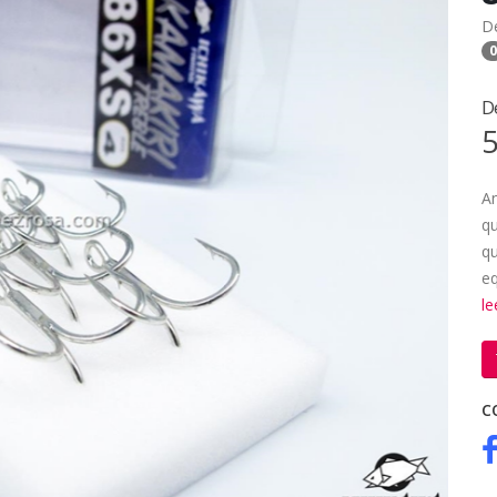
D
0
D
5
An
qu
qu
eq
l
C