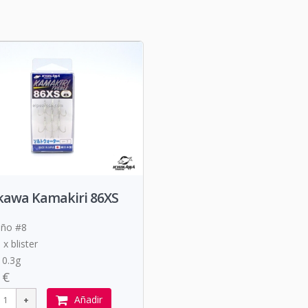
ikawa Kamakiri 86XS
ño #8
 x blister
 0.3g
 €
Añadir