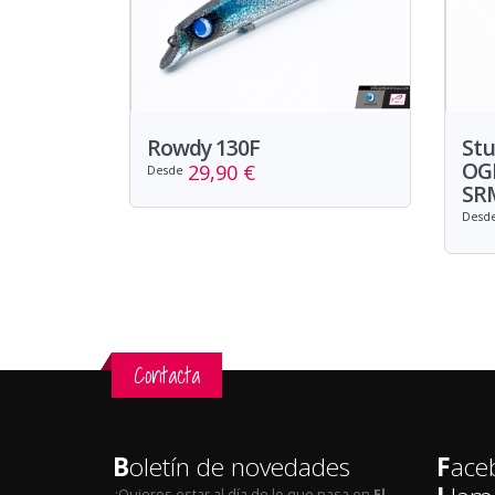
Rowdy 130F
Stu
OGM
29,90 €
Desde
SR
Desd
Contacta
B
oletín de novedades
F
ace
¿Quieres estar al día de lo que pasa en
El