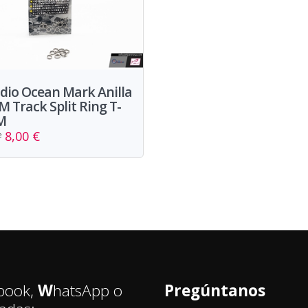
dio Ocean Mark Anilla
 Track Split Ring T-
M
8,00 €
e
book,
W
hatsApp o
Pregúntanos