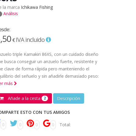
e la marca
Ichikawa Fishing
Análisis
esde:
,50
IVA incluido
€
zuelo triple Kamakiri 86XS, con un cuidado diseño
e busca conseguir un anzuelo fuerte, resistente y
e clave de forma rápida pero manteniendo el
uilibrio del señuelo y sin añadirle demasiado peso:
eer más
Añade a la cesta
Descripción
2
OMPARTE ESTO CON TUS AMIGOS
0
0
0
0
Total: