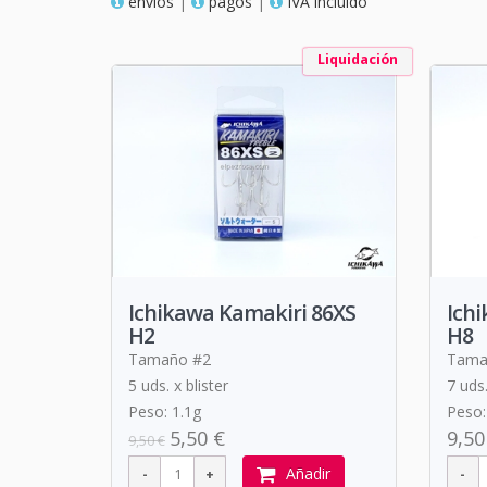
envios
|
pagos
|
IVA incluido
Liquidación
Ichikawa Kamakiri 86XS
Ich
H2
H8
Tamaño #2
Tama
5 uds. x blister
7 uds.
Peso: 1.1g
Peso:
5,50 €
9,50
9,50 €
Añadir